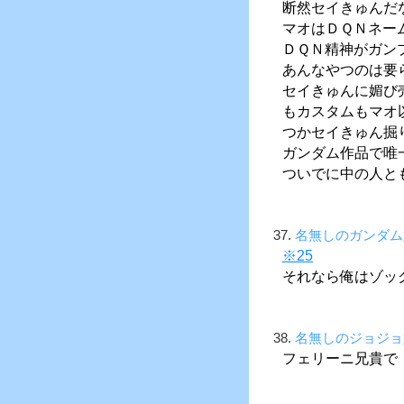
断然セイきゅんだ
マオはＤＱＮネー
ＤＱＮ精神がガン
あんなやつのは要
セイきゅんに媚び
もカスタムもマオ
つかセイきゅん掘
ガンダム作品で唯
ついでに中の人と
37.
名無しのガンダム
※25
それなら俺はゾッ
38.
名無しのジョジョ
フェリーニ兄貴で