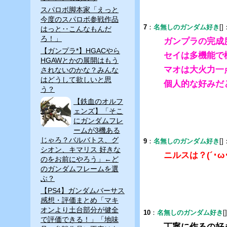
スパロボ脚本家「えっと
今度のスパロボ参戦作品
7
：
名無しのガンダム好き
[]
はっと‥こんなもんだ
ろ！」
ガンプラの完成
【ガンプラ*】HGACやら
セイは多機能で
HGAWとかの展開はもう
マオは大火力一
されないのかな？みんな
はどうして欲しいと思
個人的な好みだ
う？
【鉄血のオルフ
ェンズ】「そこ
にガンダムフレ
ームが3機ある
じゃろ？バルバトス、グ
9
：
名無しのガンダム好き
[]
シオン、キマリス 好きな
ニルスは？(´･ω･
のをお前にやろう」←ど
のガンダムフレームを選
ぶ？
【PS4】ガンダムバーサス
感想・評価まとめ「マキ
オンより土台部分が健全
10
：
名無しのガンダム好き
[
で評価できる！」「地味
丁寧に作るの好