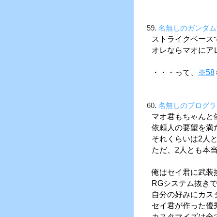
59.
名無しのガンダム
ストライクベース
オレならマオにア
・・・って、
※58
60.
名無しのプログラ
マオ君もちゃんと
依頼人の要望を満
それくらいは2人
ただ、2人とも本
俺はセイ君に武装
RGシステム抜き
自分の好みにカス
セイ君が作った優
カスタマイズは全