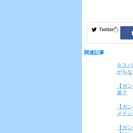
wi
n
a
tt
e
c
er
e
b
o
o
関連記事
k
※スパ
がちな
【ガン
派？
【ガン
メイジ
【ガン