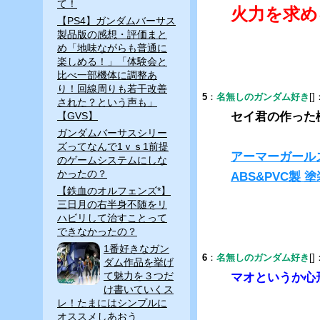
て！
火力を求め
【PS4】ガンダムバーサス
製品版の感想・評価まと
め「地味ながらも普通に
楽しめる！」「体験会と
比べ一部機体に調整あ
り！回線周りも若干改善
5
：
名無しのガンダム好き
[]
された？という声も」
【GVS】
セイ君の作った
ガンダムバーサスシリー
ズってなんで1ｖｓ1前提
アーマーガールズ
のゲームシステムにしな
かったの？
ABS&PVC製
【鉄血のオルフェンズ*】
三日月の右半身不随をリ
ハビリして治すことって
できなかったの？
1番好きなガン
6
：
名無しのガンダム好き
[]
ダム作品を挙げ
て魅力を３つだ
マオというか心
け書いていくス
レ！たまにはシンプルに
オススメしあおう