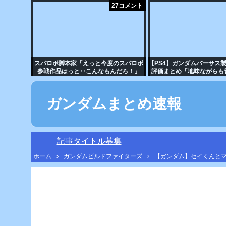
27コメント
スパロボ脚本家「えっと今度のスパロボ
【PS4】ガンダムバーサス
参戦作品はっと‥こんなもんだろ！」
評価まとめ「地味ながらも
る！」「体験会と比べ一部
り！回線周りも若干改善さ
声も」【GVS
ガンダムまとめ速報
記事タイトル募集
ホーム
ガンダムビルドファイターズ
【ガンダム】セイくんと