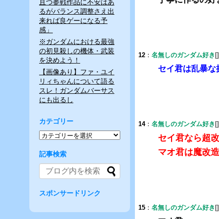
且つ参戦作品に不安はあ
るがバランス調整さえ出
来れば良ゲーになる予
感」
※ガンダムにおける最強
の初見殺しの機体・武装
12
：
名無しのガンダム好き
[
を決めよう！
セイ君は乱暴な
【画像あり】ファ・ユイ
リィちゃんについて語る
スレ！ガンダムバーサス
にも出るし
カテゴリー
14
：
名無しのガンダム好き
[
セイ君なら超
マオ君は魔改
記事検索
スポンサードリンク
15
：
名無しのガンダム好き
[