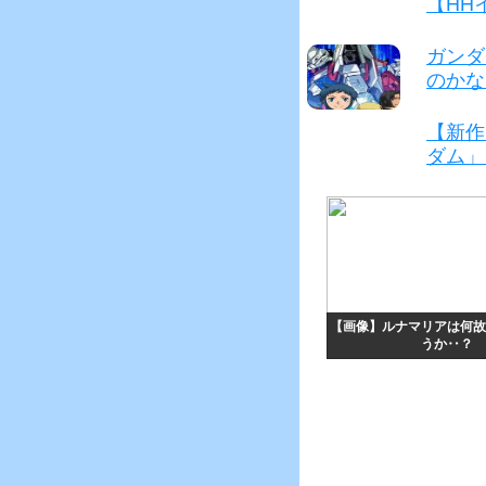
【HH
ガンダ
のかな
【新作
ダム」
【画像】ルナマリアは何故
うか‥？