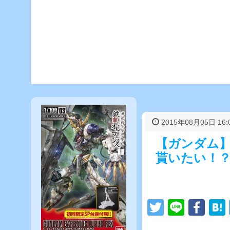
2015年08月05日 16:
【ガンダム
貰いたい！
T
Li
F
wi
n
a