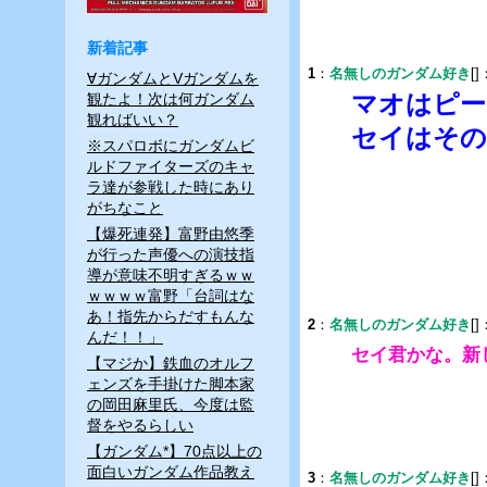
tt
e
c
er
e
新着記事
1
：
名無しのガンダム好き
[]
∀ガンダムとVガンダムを
b
マオはピー
観たよ！次は何ガンダム
o
観ればいい？
セイはその
※スパロボにガンダムビ
o
ルドファイターズのキャ
k
ラ達が参戦した時にあり
がちなこと
【爆死連発】富野由悠季
が行った声優への演技指
導が意味不明すぎるｗｗ
ｗｗｗｗ富野「台詞はな
あ！指先からだすもんな
2
：
名無しのガンダム好き
[]
んだ！！」
セイ君かな。新
【マジか】鉄血のオルフ
ェンズを手掛けた脚本家
の岡田麻里氏、今度は監
督をやるらしい
【ガンダム*】70点以上の
面白いガンダム作品教え
3
：
名無しのガンダム好き
[]