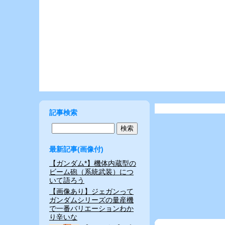
記事検索
最新記事(画像付)
【ガンダム*】機体内蔵型の
ビーム砲（系統武装）につ
いて語ろう
【画像あり】ジェガンって
ガンダムシリーズの量産機
で一番バリエーションわか
り辛いな