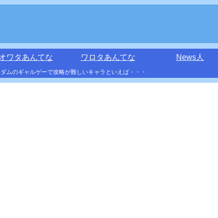
オワタあんてな
ワロタあんてな
News人
ンダムのギャルゲーで攻略が難しいキャラといえば・・・