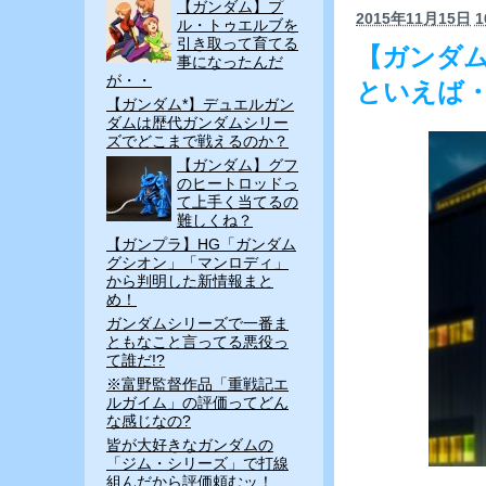
【ガンダム】プ
2015年11月15日
1
ル・トゥエルブを
引き取って育てる
【ガンダ
事になったんだ
が・・
といえば
【ガンダム*】デュエルガン
ダムは歴代ガンダムシリー
ズでどこまで戦えるのか？
【ガンダム】グフ
のヒートロッドっ
て上手く当てるの
難しくね？
【ガンプラ】HG「ガンダム
グシオン」「マンロディ」
から判明した新情報まと
め！
ガンダムシリーズで一番ま
ともなこと言ってる悪役っ
て誰だ!?
※富野監督作品「重戦記エ
ルガイム」の評価ってどん
な感じなの?
皆が大好きなガンダムの
「ジム・シリーズ」で打線
組んだから評価頼むッ！