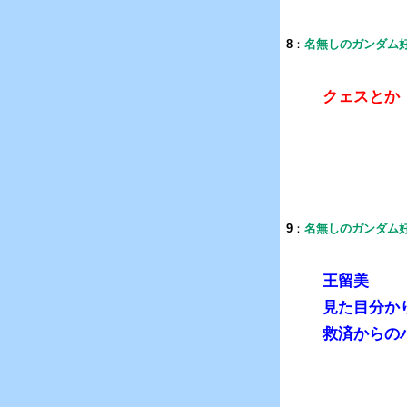
8
：
名無しのガンダム
クェスとか
9
：
名無しのガンダム
王留美
見た目分か
救済からの