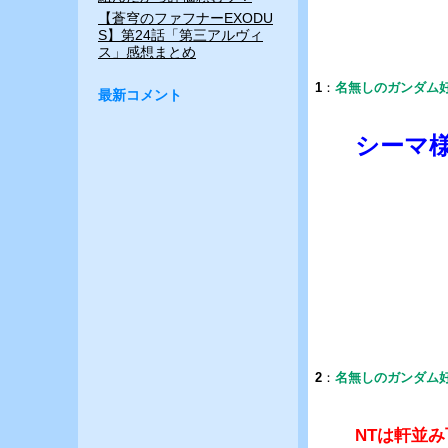
【蒼穹のファフナーEXODU
S】第24話「第三アルヴィ
ス」感想まとめ
1
：
名無しのガンダム
最新コメント
シーマ
2
：
名無しのガンダム
NTは軒並