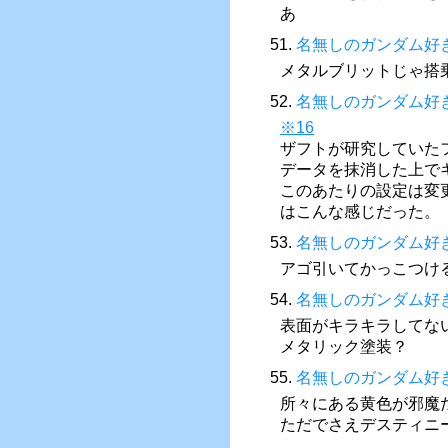
あ
51.
名無しのガンダム好
メタルブリットじゃ搭
52.
名無しのガンダム好
※16
ザフトが研究していた
データを抹消した上で
このあたりの設定は変
はこんな感じだった。
53.
名無しのガンダム好
アゴ引いてかっこつけ
54.
名無しのガンダム好
表面がキラキラしてな
メタリック塗装？
55.
名無しのガンダム好
所々にある黄色が邪魔
ただでさえデスティニ