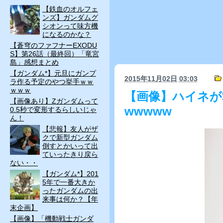
【鉄血のオルフェ
ンズ】ガンダムグ
シオンって味方機
になるのかな？
【蒼穹のファフナーEXODU
S】第26話（最終回）「竜宮
島」感想まとめ
【ガンダム*】元旦にガンプ
2015年11月02日
03:03
ラ作る予定のやつ挙手ｗｗ
ｗｗｗ
【画像】ハイネが
【画像あり】Zガンダムって
wwwww
0.5秒で変形するらしいじゃ
ん！
【悲報】友人がザ
クで新型ガンダム
倒すとかいって出
ていったきり戻ら
ない・・
【ガンダム*】201
5年で一番大きか
ったガンダムの出
来事は何か？【年
末企画】
【画像】「機動戦士ガンダ