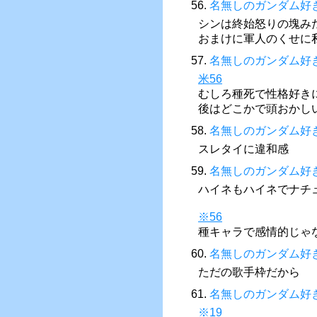
56.
名無しのガンダム好
シンは終始怒りの塊み
おまけに軍人のくせに
57.
名無しのガンダム好
米56
むしろ種死で性格好き
後はどこかで頭おかし
58.
名無しのガンダム好
スレタイに違和感
59.
名無しのガンダム好
ハイネもハイネでナチ
※56
種キャラで感情的じゃ
60.
名無しのガンダム好
ただの歌手枠だから
61.
名無しのガンダム好
※19