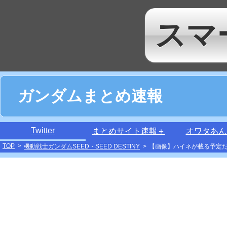
スマ
ガンダムまとめ速報
Twitter
まとめサイト速報＋
オワタあん
TOP
>
機動戦士ガンダムSEED・SEED DESTINY
>
【画像】ハイネが載る予定だ