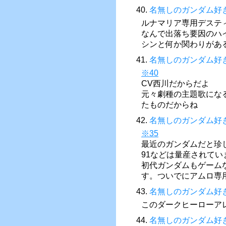
40.
名無しのガンダム好
ルナマリア専用デステ
なんで出落ち要因のハ
シンと何か関わりがあ
41.
名無しのガンダム好
※40
CV西川だからだよ
元々劇種の主題歌になるは
たものだからね
42.
名無しのガンダム好
※35
最近のガンダムだと珍
91などは量産されてい
初代ガンダムもゲーム
す。ついでにアムロ専
43.
名無しのガンダム好
このダークヒーローア
44.
名無しのガンダム好