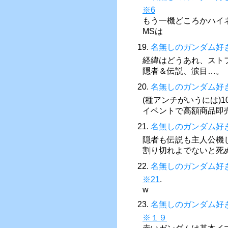
※6
もう一機どころかハイ
MSは
19.
名無しのガンダム好
経緯はどうあれ、スト
隠者＆伝説、涙目…。
20.
名無しのガンダム好
(種アンチがいうには)
イベントで高額商品即
21.
名無しのガンダム好
隠者も伝説も主人公機
割り切れよでないと死
22.
名無しのガンダム好
※21
.
w
23.
名無しのガンダム好
※１９