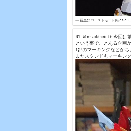
— 鎧皇@バーストモード(@gaiou_m
RT @mizukinotuk
という事で、とある企画
1部のマーキングなどがち
またスタンドもマーキン