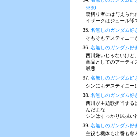
※30
裏切り者には与えられ
イザークはジュール隊
35.
名無しのガンダム好
そもそもデスティニー
36.
名無しのガンダム好
西川嫌いじゃないけど
商品としてのアーティ
最悪
37.
名無しのガンダム好
シンにもデスティニー
38.
名無しのガンダム好
西川が主題歌担当する
んだよな
シンはすっかり尻拭い
39.
名無しのガンダム好
主役も機体も出番も奪