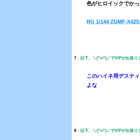
色がヒロイックでかっ
RG 1/144 ZGMF-
7
：
以下、＼(^o^)／でVIPがお送
このハイネ用デスティ
よな
8
：
以下、＼(^o^)／でVIPがお送