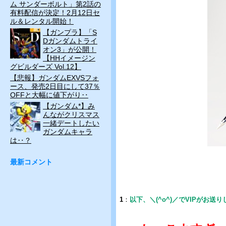
ム サンダーボルト」第2話の
有料配信が決定！2月12日セ
ル＆レンタル開始！
【ガンプラ】「S
Dガンダムトライ
オン3」が公開！
【HHイメージン
グビルダーズ Vol.12】
【悲報】ガンダムEXVSフォ
ース、発売2日目にして37％
OFFと大幅に値下がり‥
【ガンダム*】み
んながクリスマス
一緒デートしたい
ガンダムキャラ
は‥？
最新コメント
1
：
以下、＼(^o^)／でVIPがお送