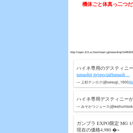
機体ごと体真っ二つだ
http://viper.2ch.sc/test/read.cgi/news4vip/144634
ハイネ専用のデスティニ
tamashii.jp/special/tamash…
— 上杉テンロク(@uesugi_1600)
S
ハイネ専用デスティニー
— みそかつジュース(@wahumisoka
ガンプラ EXPO限定 MG 1/
現在の価格4,980 �~