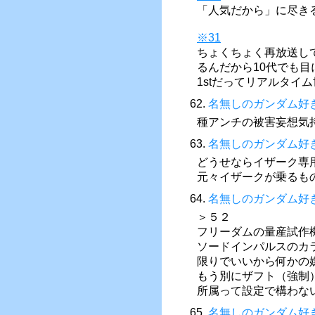
「人気だから」に尽き
※31
ちょくちょく再放送し
るんだから10代でも
1stだってリアルタイ
62.
名無しのガンダム好
種アンチの被害妄想気
63.
名無しのガンダム好
どうせならイザーク専
元々イザークが乗るも
64.
名無しのガンダム好
＞５２
フリーダムの量産試作
ソードインパルスのカ
限りでいいから何かの
もう別にザフト（強制）
所属って設定で構わな
65.
名無しのガンダム好