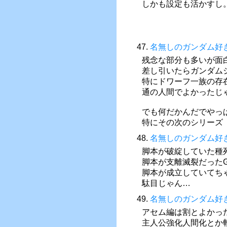
しかも設定も活かすし
47.
名無しのガンダム好
残念な部分も多いが面
差し引いたらガンダム
特にドワーフ一族の存
通の人間でよかったじ
でも何だかんだでやっ
特にその次のシリーズ
48.
名無しのガンダム好
脚本が破綻していた種
脚本が支離滅裂だった
脚本が成立していてち
駄目じゃん…
49.
名無しのガンダム好
アセム編は割とよかっ
主人公強化人間化とか