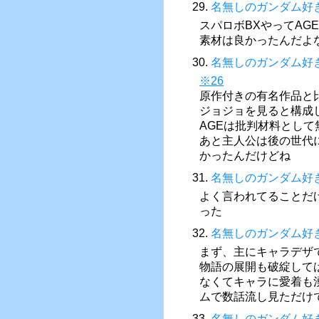
29.
名無しのガンダム好
スパロボBXやってAG
素材は良かったんだよ
30.
名無しのガンダム好
※26
原作付きの有名作品と
ジョジョを見ると構成
AGEは批判材料とし
あと主人公は後の世代
かったんだけどね
31.
名無しのガンダム好
よく言われてることだ
った
32.
名無しのガンダム好
まず、主にキャラデザ
物語の展開も破綻して
なくてキャラに愛着も
ムで数話流し見ただけ
33.
名無しのガンダム好