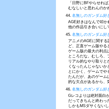
「日野にBFやらせれ
むなしいと思わんのか
44.
名無しのガンダム好
AGE好きはなんで叩
他の作品引き合いにし
45.
名無しのガンダム好
アニメのAGEに関す
ど、正直ゲーム版やる
ゲーム版の最大の利点
ところだな。むしろ、
リアル的なやり取りと
くなったんじゃないか
とにかく、ゲームでや
たんだが、あのゲーム
的な欠点があるから、
46.
名無しのガンダム好
Gレコよりは絶対面白
だってきちんと終わっ
しかもMSダサくない