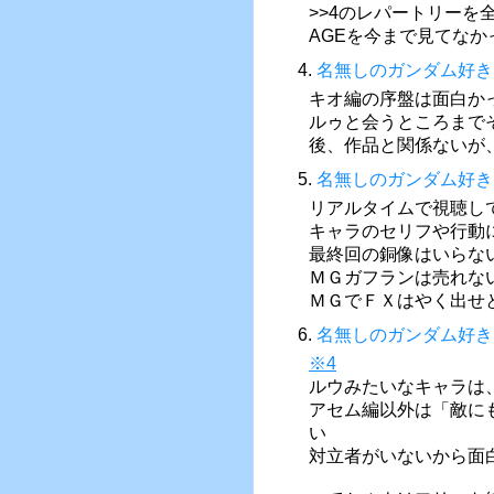
>>4のレパートリー
AGEを今まで見てな
4.
名無しのガンダム好き
キオ編の序盤は面白か
ルゥと会うところまで
後、作品と関係ないが
5.
名無しのガンダム好き
リアルタイムで視聴し
キャラのセリフや行動
最終回の銅像はいらな
ＭＧガフランは売れな
ＭＧでＦＸはやく出せ
6.
名無しのガンダム好き
※4
ルウみたいなキャラは
アセム編以外は「敵に
い
対立者がいないから面