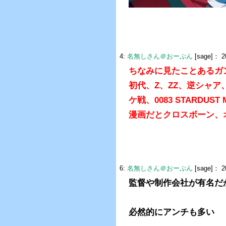
4:
名無しさん＠おーぷん
[sage]：
2
ちなみに見たことあるガ
初代、Z、ZZ、逆シャア
ケ戦、0083 STARDUST
漫画だとクロスボーン、
6:
名無しさん＠おーぷん
[sage]：
2
監督や制作会社が有名だ
必然的にアンチも多い