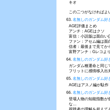
キオ
この二つがなければよ
63.
名無しのガンダム好
AGE評価まとめ
アンチ：AGEはクソ
富信：小説版は面白い(
ファン：アセム編は面
信者：最後まで見てか
富野アンチ：Gレコよ
64.
名無しのガンダム好
ガンダム種運命と同じ
フリットに感情移入出
65.
名無しのガンダム好
AGEはアスノ編が駄作
66.
名無しのガンダム好
登場人物の知能指数が
な…
視聴者の理解を超えて