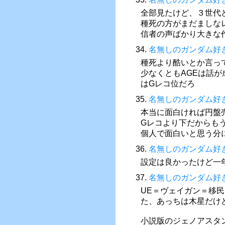
全部見たけど、３世代
種死の方がまだましな
信者の声ばかり大きな
34.
名無しのガンダム好
種死より酷いとか言っ
少なくともAGEは話
はGレコ位だろ
35.
名無しのガンダム好
本当に面白ければ円盤
Gレコより下だからも
個人で面白いと思う分
36.
名無しのガンダム好
設定は良かったけど一
37.
名無しのガンダム好
UE＝ヴェイガン＝移
た、あっちは木星だけ
小説版のジェノアスタ