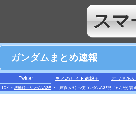
スマ
ガンダムまとめ速報
Twitter
まとめサイト速報＋
オワタあん
TOP
>
機動戦士ガンダムAGE
>
【画像あり】今更ガンダムAGE見てるんだが普