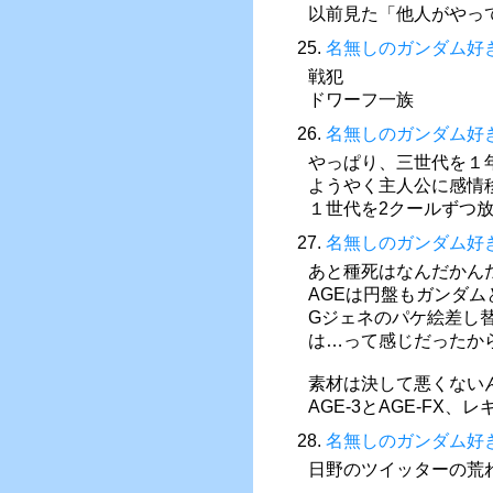
以前見た「他人がやっ
25.
名無しのガンダム好
戦犯
ドワーフ一族
26.
名無しのガンダム好
やっぱり、三世代を１
ようやく主人公に感情
１世代を2クールずつ
27.
名無しのガンダム好
あと種死はなんだかん
AGEは円盤もガンダ
Gジェネのパケ絵差し
は…って感じだったか
素材は決して悪くない
AGE-3とAGE-FX
28.
名無しのガンダム好
日野のツイッターの荒