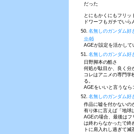
だった
とにもかくにもフリッ
ドワーフもガチでいら
50.
名無しのガンダム好
※46
AGEが設定を活かして
51.
名無しのガンダム好
日野脚本の酷さ
何処が駄目か、良く分
コレはアニメの専門学
る。
AGEをいいと言うな
52.
名無しのガンダム好
作品に嘘を付かないの
有り体に言えば「地球
AGEの場合、最後は
は終わらなかったで終
トに肩入れし過ぎて滅