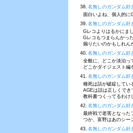
38.
名無しのガンダム好
面白いよね、個人的にG
39.
名無しのガンダム好
Gレコよりはるかにま
Gレコもつまらんかっ
煽りたいのかもしれん
40.
名無しのガンダム好
全般に、どこか淡泊っ
どこかダイジェスト編
41.
名無しのガンダム好
種死は話が破綻してい
AGEは話は正しくで
教科書つくってるわけ
42.
名無しのガンダム好
最終戦で老害となった
つか、富野はあのシー
43.
名無しのガンダム好