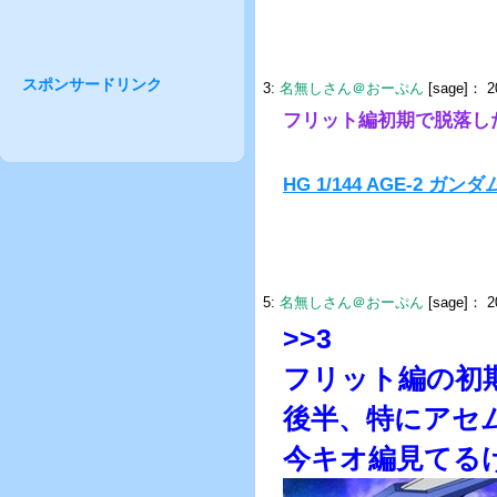
スポンサードリンク
3:
名無しさん＠おーぷん
[sage]：
20
フリット編初期で脱落し
HG 1/144 AGE-2 ガ
5:
名無しさん＠おーぷん
[sage]：
2
>>3
フリット編の初
後半、特にアセ
今キオ編見てる