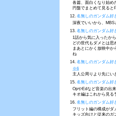
各篇、面白くなり始め
円盤でまとめて見ると
12.
名無しのガンダム好
深夜でいいから、MBS
13.
名無しのガンダム好
1話から気に入ったか
どの世代もダメとは思
まあとにかく放映中か
ね
14.
名無しのガンダム好
※6
主人公周りより先にい
15.
名無しのガンダム好
OpやEdなど音楽の
キオ編はこれから見る
16.
名無しのガンダム好
フリット編の構成がダ
キッズ向けと従来のガ