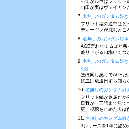
ってかルウはフリット
山田が実はヴェイガン
7.
名無しのガンダム好き
フリット編の途中はど
ディーヴァが沈むとこ
8.
名無しのガンダム好き
AGE言われてるほど悪
盛り上がる山場いくつ
9.
名無しのガンダム好き
※3
ほぼ同じ感じでAGE
鉄血は放送日すら知ら
10.
名無しのガンダム好
フリット編が退屈だか
日野が「三話まで見て
更、視聴を止めた人は
11.
名無しのガンダム好
3シリーズを1年に詰