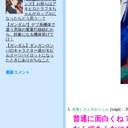
ンズ】お前らはア
キヒロとラフタち
ゃんがカップルに
なったらどう思う‥？
【ガンダム*】デブ系機体で
違う意味の重量打線組むか
ら、対象になる機体挙げて
け！
【ガンダム】ダンガンロン
パのキャラクター達がモビ
ルスーツパイロットになっ
たときにありがちなこと
最新コメント
1:
名無しさん＠おーぷん
[sage]：
2
普通に面白くね