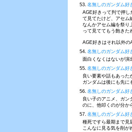
53.
名無しのガンダム好
AGE好きって判で押
て見てたけど、アセム
なんかアセム編を祭り
って見ててもう飽きた
AGE好きはそれ以外の
54.
名無しのガンダム好
面白くなくはないが演
55.
名無しのガンダム好
良い要素や話もあった
ガンダムは後にも先に
56.
名無しのガンダム好
良い子のアニメ、ガン
のに、他叩くのが分か
57.
名無しのガンダム好
種死ですら最期まで見
こんなに見る気を削が