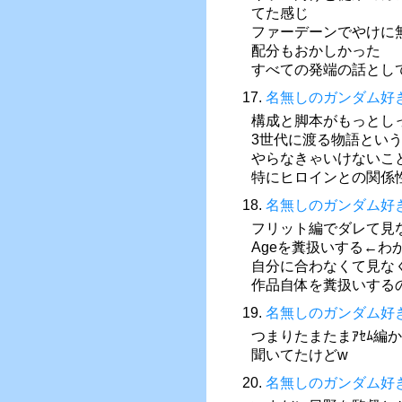
てた感じ
ファーデーンでやけに
配分もおかしかった
すべての発端の話とし
17.
名無しのガンダム好
構成と脚本がもっとし
3世代に渡る物語とい
やらなきゃいけないこ
特にヒロインとの関係
18.
名無しのガンダム好
フリット編でダレて見
Ageを糞扱いする←わ
自分に合わなくて見な
作品自体を糞扱いする
19.
名無しのガンダム好
つまりたまたまｱｾﾑ編から
聞いてたけどw
20.
名無しのガンダム好