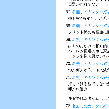
日野が作れてない
67.
名無しのガンダム好
種もageもキャラデ
68.
名無しのガンダム好
フリット編のも普通に
69.
名無しのガンダム好
鉄血のおかげで相対的
ハーレム極道のホモ家
アップ多様で男がいち
70.
名無しのガンダム好
つか何人かGレコの感
71.
名無しのガンダム好
持ち上げる程ではない
叩かれ過ぎ
序盤で脱落者が続出し
72.
名無しのガンダム好