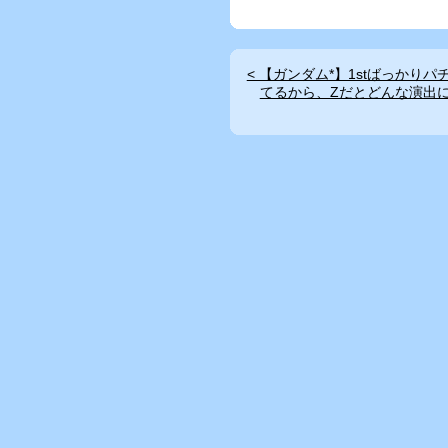
< 【ガンダム*】1stばっかり
てるから、Zだとどんな演出