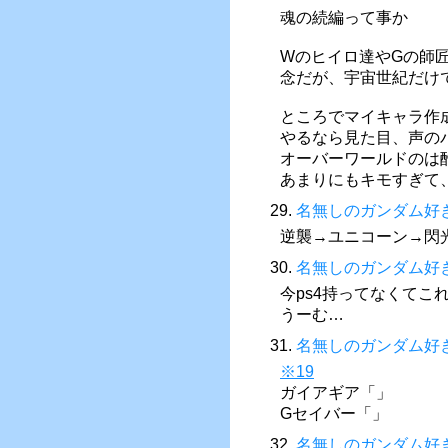
魂の続編って事か
Wのヒイロ達やGの師
念だが、宇宙世紀だけ
ところでマイキャラ作
やるなら見た目、声の
オーバーワールドのは
あまりにもキモすぎて
29.
名無しのガンダム好
逆襲→ユニコーン→閃
30.
名無しのガンダム好
今ps4持ってなくてこ
うーむ…
31.
名無しのガンダム好
※19
ガイアギア「」
Gセイバー「」
32.
名無しのガンダム好