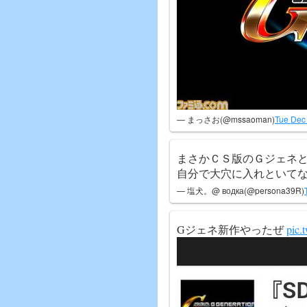
— まっさお(@mssaoman)
Tue Dec
まさかＣＳ版のＧジェネ
自分で大穴に入れといて
— 塩犬。@ водка(@persona39R)
Gジェネ新作やったぜ
pic.