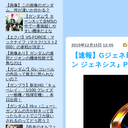
【画像】この画像のガンダ
ム、何が凄いか分かる？
【ガンダム*】タ
ーンXって全MSの
中で一番操縦しや
すい機体だよな
【エクバ】VS-FORCE：マ
ックナイフ（マスク/コスト2
2015年12月15日
12:05
000）の参戦が決定！
【画像あり】ガンダムの連
【速報】Gジェネ
邦とジオンの機体性能で互
角なのは
ン ジェネシス』PS
【ガンダム*】Gレコレベル
の作品って株主に怒られな
いの？
【ガンプラ】新生HG「キュ
ベレイ」「1/100 グレイズ
（一般機／指揮官機）」本
日出荷！
【ガンダム】Hi-ν（ニュー）
ガンダムの方が好きって言
ったらネットでニワカ扱い
されるのってどう思う？
【鉄血のオルフェ