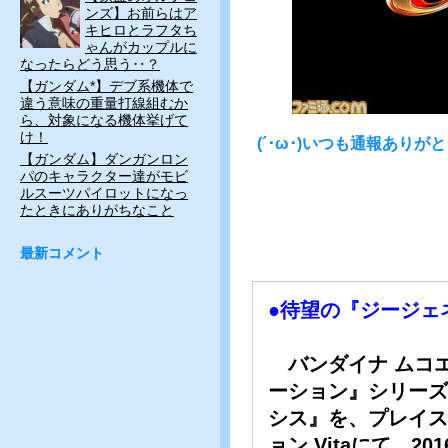
ンズ】お前らはア
キヒロとラフタち
ゃんがカップルに
なったらどう思う‥？
【ガンダム*】デブ系機体で
違う意味の重量打線組むか
ら、対象になる機体挙げて
け！
(´･ω･)いつも通報あり
【ガンダム】ダンガンロン
パのキャラクター達がモビ
ルスーツパイロットになっ
たときにありがちなこと
最新コメント
●待望の『ジージェ
バンダイナ ムコエ
ーション』シリーズ
シス』を、プレイス
ョン Vitaにて、