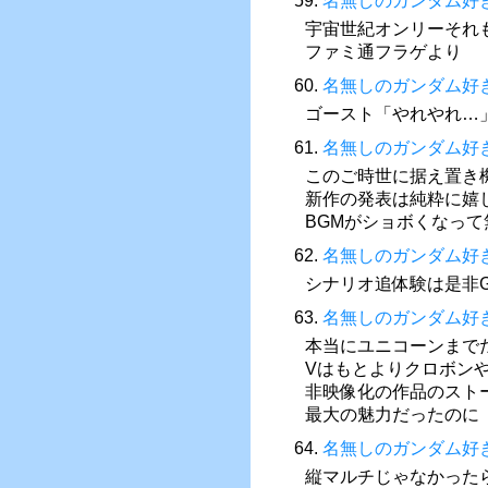
59.
名無しのガンダム好
宇宙世紀オンリーそれ
ファミ通フラゲより
60.
名無しのガンダム好
ゴースト「やれやれ…
61.
名無しのガンダム好
このご時世に据え置き機
新作の発表は純粋に嬉
BGMがショボくなっ
62.
名無しのガンダム好
シナリオ追体験は是非G
63.
名無しのガンダム好
本当にユニコーンまで
Vはもとよりクロボンや
非映像化の作品のスト
最大の魅力だったのに
64.
名無しのガンダム好
縦マルチじゃなかったら