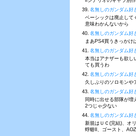
ifシナリオのキャラ別
39.
名無しのガンダム好
ベーシックは廃止して
意味わかんないから
40.
名無しのガンダム好
まあPS4買うきっかけ
41.
名無しのガンダム好
本当はアナザーも欲し
ても買うわ
42.
名無しのガンダム好
久しぶりのソロモンや
43.
名無しのガンダム好
同時に出せる部隊が増
2つじゃ少ない
44.
名無しのガンダム好
新規はＵＣ(完結)、オ
蜉蝣II、ゴースト、AO