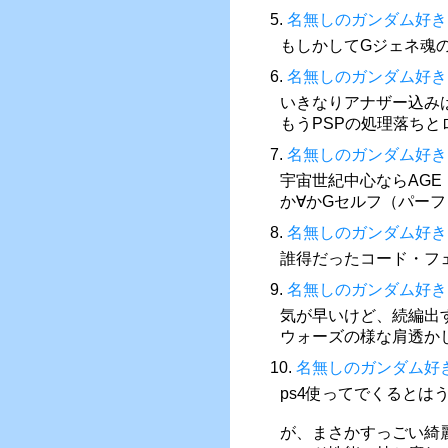
5.
名無しのガンダム好き
もしかしてGジェネ魂
6.
名無しのガンダム好き
いきなりアナザー込み
もうPSPの処理落ち
7.
名無しのガンダム好き
宇宙世紀中心ならAG
か∀かGセルフ（パー
8.
名無しのガンダム好き
誰得だったコード・フ
9.
名無しのガンダム好き
気が早いけど、続編出
ウォーズの様な肩透か
10.
名無しのガンダム好
ps4使ってでくるとは
が、まさかすっごい綺