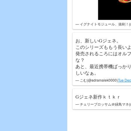
— イグナイトモジュール、抜剣！(@At
お、新しいGジェネ。
このシリーズももう長い
発売されるころにはオル
な？
あと、最近携帯機ばっかり
しいなぁ。
— こむ(@adramalek0000)
Tue Dec
Gジェネ新作ｋｔｋｒ
— チェリーブロッサム＠緑鳥マネ(@08