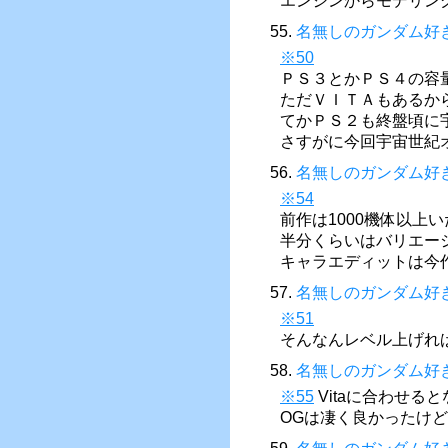
エンジンからモデリン
55.
名無しのガンダム好
※50
ＰＳ３とかＰＳ４の容
ただＶＩＴＡもあるか
てかＰＳ２も終盤頃に
さすがに今回宇宙世紀
56.
名無しのガンダム好
※54
前作は1000機体以上
半分くらいはバリエー
キャラエディットは今
57.
名無しのガンダム好
※51
そんなんレベル上げれ
58.
名無しのガンダム好
※55
Vitaに合わせる
OGは凄く良かったけど。