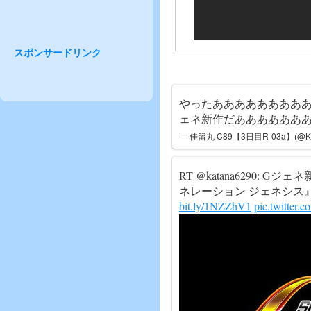
スポンサードリンク
やったああああああああ
ェネ新作だああああああ
— 佳留丸 C89【3日目R-03a】(@Kar
RT @katana6290: Gジ
ネレーション ジェネシス』PS
bit.ly/1NZZhV1
pic.twitter