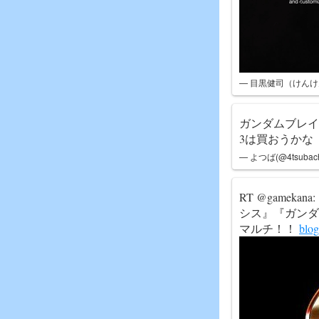
— 目黒健司（けんけん）
ガンダムブレイ
3は買おうかな
— よつば(@4tsubac
RT @game
シス』『ガンダムブ
マルチ！！
blo