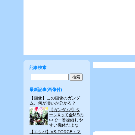
記事検索
最新記事(画像付)
【画像】この画像のガンダ
ム、何が凄いか分かる？
【ガンダム*】タ
ーンXって全MSの
中で一番操縦しや
すい機体だよな
【エクバ】VS-FORCE：マ