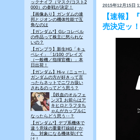
ックナイフ（マスク/コスト2
2015年12月15日
1
000）の参戦が決定！
【画像あり】ガンダムの連
【速報】『ガ
邦とジオンの機体性能で互
角なのは
売決定ッ
【ガンダム*】Gレコレベル
の作品って株主に怒られな
いの？
【ガンプラ】新生HG「キュ
ベレイ」「1/100 グレイズ
（一般機／指揮官機）」本
日出荷！
【ガンダム】Hi-ν（ニュー）
ガンダムの方が好きって言
ったらネットでニワカ扱い
されるのってどう思う？
【鉄血のオルフェ
ンズ】お前らはア
キヒロとラフタち
ゃんがカップルに
なったらどう思う‥？
【ガンダム*】デブ系機体で
違う意味の重量打線組むか
ら、対象になる機体挙げて
け！