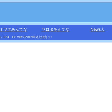
オワタあんてな
ワロタあんてな
News人
S4、PS Vitaで2016年発売決定ッ！