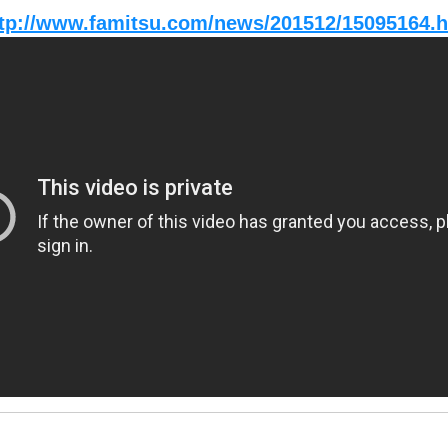
tp://www.famitsu.com/news/201512/15095164.h