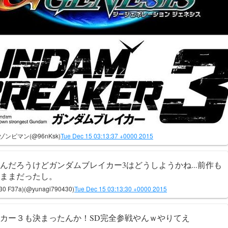
ゾンビマン(@96nKsk)
Tue Dec 15 03:13:37 +0000 2015
んだろうけどガンダムブレイカー3はどうしようかね...前作も
ままだったし。
 F37a)(@yunagi790430)
Tue Dec 15 03:13:30 +0000 2015
カー３も決まったんか！SD完全参戦やんｗやりてえ