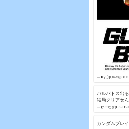
— ₭γ〇∫∪₭∈@BO3
バルバトス出る
結局クリアせん
— ゆーなぎ(C89 12/30
ガンダムブレイ