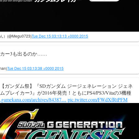
(@Megu0723)
Tue Dec 15 03:13:13 +0000 2015
カー3も出るのか……
han)
Tue Dec 15 03:13:38 +0000 2015
kana: 【ガンダム祭】『SDガンダム ジージェネレーション ジェネ
レイカー3』が2016年発売！ともにPS4/PS3/Vitaの3機種
g.gamekana.com/archives/84387…
pic.twitter.com/FWdXfRtPFM