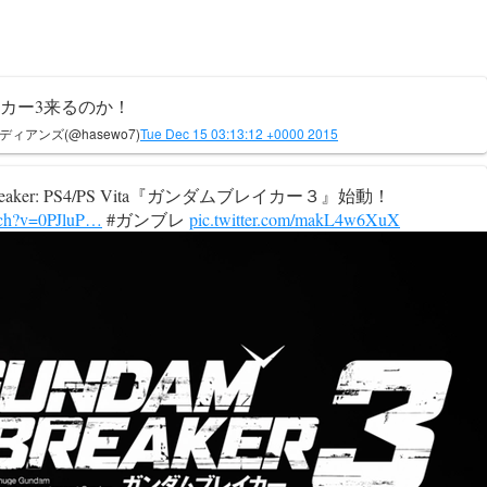
カー3来るのか！
ィアンズ(@hasewo7)
Tue Dec 15 03:13:12 +0000 2015
Breaker: PS4/PS Vita『ガンダムブレイカー３』始動！
tch?v=0PJluP…
#ガンブレ
pic.twitter.com/makL4w6XuX