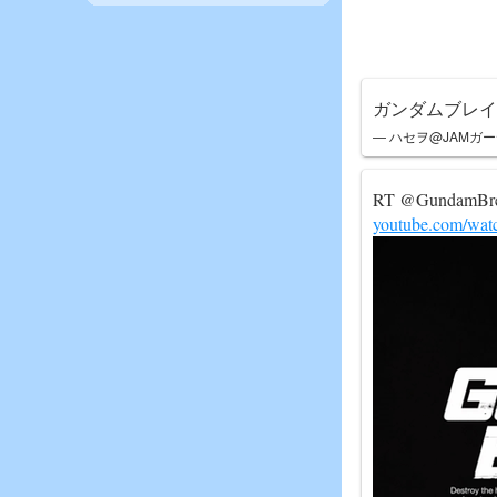
ガンダムブレイ
— ハセヲ@JAMガーデ
RT @Gundam
youtube.com/wa