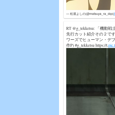
— 松屋よしの(@matsuya_ra_dqx)
RT @g_tekketsu:
先行カット紹介その２で
ワーズでヒューマン・デブ
作P) #g_tekketsu https://t.
pic