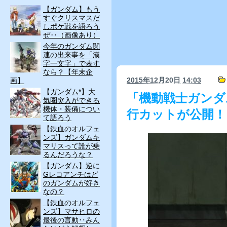
【ガンダム】もう
すぐクリスマスだ
しポケ戦を語ろう
ぜ‥（画像あり）
今年のガンダム関
連の出来事を「漢
字一文字」で表す
なら？【年末企
2015年12月20日
14:03
画】
【ガンダム*】大
「機動戦士ガンダ
気圏突入ができる
機体・装備につい
行カットが公開！
て語ろう
【鉄血のオルフェ
ンズ】ガンダムキ
マリスって誰が乗
るんだろうな？
【ガンダム】逆に
Gレコアンチはど
のガンダムが好き
なの？
【鉄血のオルフェ
ンズ】マサヒロの
最後の言動‥みん