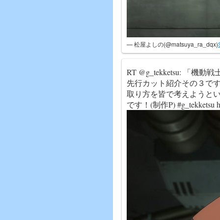
— 松屋よしの(@matsuya_ra_dqx)
RT @g_tekketsu:
先行カット紹介その３で
取り方を皆で考えようと
です！(制作P) #g_tekketsu ht