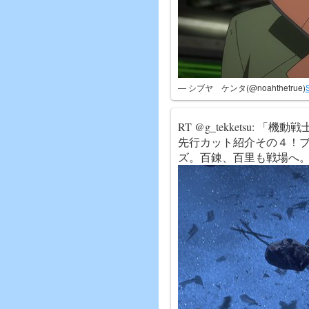
— シブヤ ケンタ(@noahthetrue)
RT @g_tekketsu:
先行カット紹介その４！
ズ。百錬、百里も戦場へ。(制作P