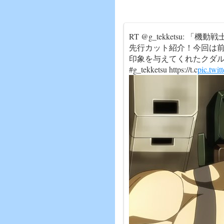
RT @g_tekketsu:
先行カット紹介！今回は前
印象を与えてくれたクダル
#g_tekketsu https://t.c
pic.twi