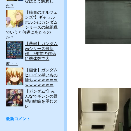
なはどう解釈し
た？
【鉄血のオルフェ
ンズ*】ギャラル
ホルンはガンダム
シリーズの敵組織
でいうと何処にあたるの
か？
【悲報】ガンダム
vsシリーズ最新
作、7年前の作品
に機体数で大
敗・・
【画像】ガンダム
ヒロイン早いもの
勝ちｗｗｗｗｗｗ
ｗｗｗｗｗｗｗ
【ガンダム*】み
んなでギレンの野
望の続編を望むス
レ
最新コメント