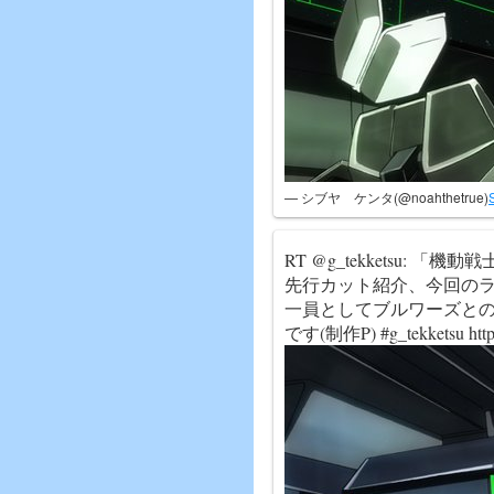
— シブヤ ケンタ(@noahthetrue)
RT @g_tekketsu:
先行カット紹介、今回の
一員としてブルワーズと
です(制作P) #g_tekketsu https