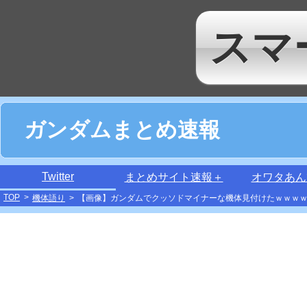
スマ
ガンダムまとめ速報
Twitter
まとめサイト速報＋
オワタあん
TOP
>
機体語り
>
【画像】ガンダムでクッソドマイナーな機体見付けたｗｗｗ