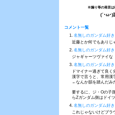
※煽り等の発言は
(´･
コメント一覧
1.
名無しのガンダム好き
近藤とか何でもありじ
2.
名無しのガンダム好き
ジャギャーツヴァイな
3.
名無しのガンダム好き
ドマイナー過ぎて良く
漢字で言うと、常用漢
←なんか韻を踏んだみ
要するに、ジ・Oの子
らZガンダム側はドイ
4.
名無しのガンダム好き
これじゃないけどブラ