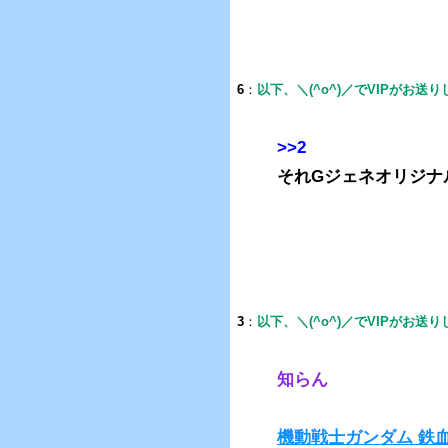
6
：
以下、＼(^o^)／でVIPがお送
>>2
それGジェネオリジナ
3
：
以下、＼(^o^)／でVIPがお送
知らん
機動戦士ガンダム 鉄血