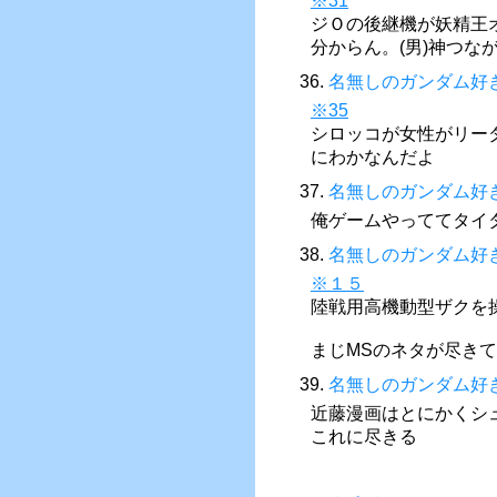
※31
ジＯの後継機が妖精王
分からん。(男)神つな
36.
名無しのガンダム好
※35
シロッコが女性がリー
にわかなんだよ
37.
名無しのガンダム好
俺ゲームやっててタイ
38.
名無しのガンダム好
※１５
陸戦用高機動型ザクを
まじMSのネタが尽き
39.
名無しのガンダム好
近藤漫画はとにかくシ
これに尽きる