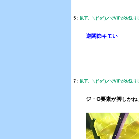
5
：
以下、＼(^o^)／でVIPがお送
逆関節キモい
7
：
以下、＼(^o^)／でVIPがお送
ジ・O要素が脚しかね