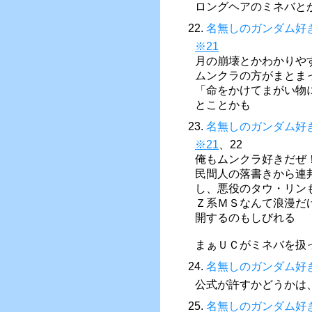
ロングヘアのミネバと
22.
名無しのガンダム好
※21
月の崩壊とかわかりや
ムンクラの方がまとま
「命をかけてまがい物
とことかも
23.
名無しのガンダム好
※21
、22
俺もムンクラ好きだぜ
民間人の落書きから連
し、悪役のタウ・リン
Ｚ系ＭＳなんて浪漫だ
開するのもしびれる
まぁＵＣがミネバを扱
24.
名無しのガンダム好
公式が許すかどうかは
25.
名無しのガンダム好