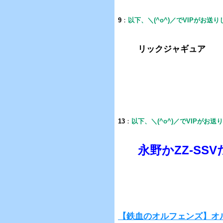
9
：
以下、＼(^o^)／でVIPがお送
リックジャギュア
13
：
以下、＼(^o^)／でVIPがお送
永野かZZ-SSV
【鉄血のオルフェンズ】オ