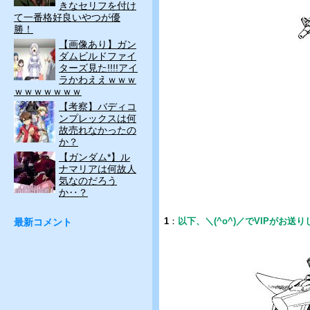
きなセリフを付け
て一番格好良いやつが優
勝！
【画像あり】ガン
ダムビルドファイ
ターズ見た!!!!アイ
ラかわええｗｗｗ
ｗｗｗｗｗｗｗ
【考察】バディコ
ンプレックスは何
故売れなかったの
か？
【ガンダム*】ル
ナマリアは何故人
気なのだろう
か‥？
1
：
以下、＼(^o^)／でVIPがお送
最新コメント