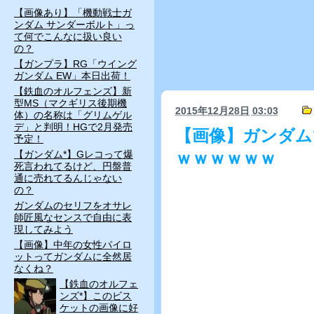
【画像あり】「機動戦士ガ
ンダム サンダーボルト」っ
て何でこんなに扱い良い
の？
【ガンプラ】RG「ウイング
ガンダム EW」本日出荷！
【鉄血のオルフェンズ】新
型MS（マクギリス後期機
2015年12月28日
03:03
体）の名称は「グリムゲル
デ」と判明！HGで2月発売
【画像】ガンダム
予定！
【ガンダム*】Gレコって爆
ｗｗｗｗｗｗ
死言われてるけど、円盤普
通に売れてるんじゃない
の？
ガンダムのセリフをオサレ
師匠風なセンスで自由に表
現してみよう
【画像】中年の女性パイロ
ットってガンダムに全然居
なくね？
【鉄血のオルフェ
ンズ*】このビス
ケットの画像に好