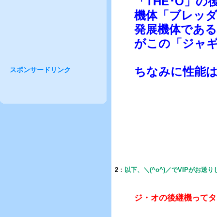
「THE･O」の
機体「ブレッ
発展機体であ
がこの「ジャギ
ちなみに性能
スポンサードリンク
2
：
以下、＼(^o^)／でVIPがお送
ジ・オの後継機ってタ