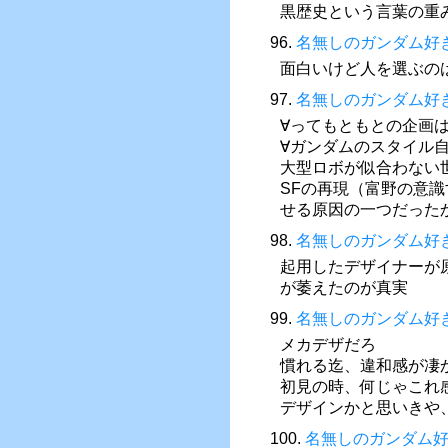
黒歴史という言葉の重
96.
名無しのガンダム好
面白いけど人を選ぶの
97.
名無しのガンダム好
∀ってもともとの企画
∀ガンダムのスタイル
大型ロボが似合わない
SFの再現（富野の意
せる原因の一つだった
98.
名無しのガンダム好
起用したデザイナーが
が萎えたのが真実
99.
名無しのガンダム好
メカデザだろ
慣れる迄、違和感が凄
初見の時、何じゃこれ
デザインかと思いきや
100.
名無しのガンダム