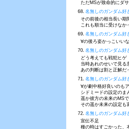
ただMSが致命的にダ
68.
名無しのガンダム好
その前後の相当長い期
これも順当に受けなか
69.
名無しのガンダム好
∀の後ろ姿かっこいい
70.
名無しのガンダム好
どう考えても戦犯ヒゲ
当時あれのせいで見る
あの判断は割と正解だ
71.
名無しのガンダム好
∀が劇中格好良いのも
シドミードの設定のま
遥か彼方の未来のMS
その遥か未来の設定も
72.
名無しのガンダム好
宣伝不足
種の時はすごかった、