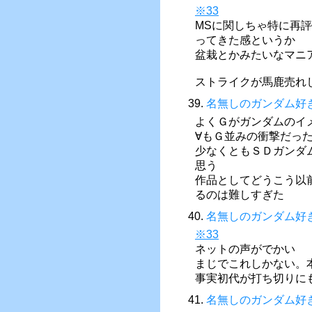
※33
MSに関しちゃ特に再
ってきた感というか
盆栽とかみたいなマニ
ストライクが馬鹿売れ
39.
名無しのガンダム好
よくＧがガンダムのイ
∀もＧ並みの衝撃だっ
少なくともＳＤガンダ
思う
作品としてどうこう以
るのは難しすぎた
40.
名無しのガンダム好
※33
ネットの声がでかい
まじでこれしかない。
事実初代が打ち切りに
41.
名無しのガンダム好