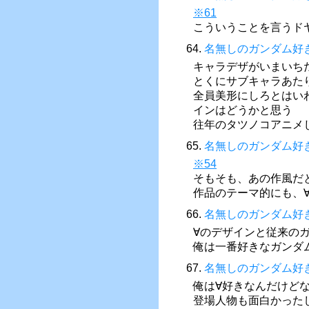
※61
こういうことを言うド
64.
名無しのガンダム好
キャラデザがいまいち
とくにサブキャラあた
全員美形にしろとはい
インはどうかと思う
往年のタツノコアニメ
65.
名無しのガンダム好
※54
そもそも、あの作風だ
作品のテーマ的にも、
66.
名無しのガンダム好
∀のデザインと従来の
俺は一番好きなガンダ
67.
名無しのガンダム好
俺は∀好きなんだけど
登場人物も面白かった