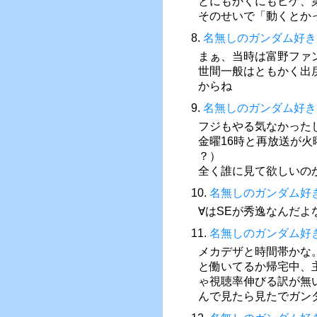
とにもかくにもヒゲ、
そのせいで「動くとか
8.
名無しのガンダム好き
まぁ、当時は富野ファ
世間一般はともかく出
からね
9.
名無しのガンダム好き
フジもやる気なかった
金曜16時と再放送が
？）
全く誰に見て欲しいの
10.
名無しのガンダム好
∀はSEが秀逸なんだよ
11.
名無しのガンダム好
メカデザと時間帯かな
と働いてるか帰宅中、
ゃ視聴率伸びる訳が無
んで見たら見たでガン