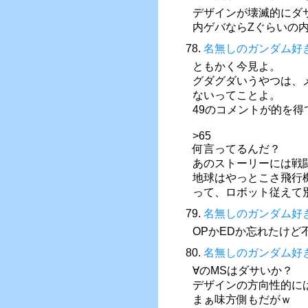
デザインが壊滅的にダ
内ゲバならZぐらいの
78.
名無しのガンダム好
ともかく今見よ。
グダグダいうやつは、
ないってことよ。
49のコメントが的を
>65
何言ってるんだ？
あのストーリーには戦
地球はやっとこさ飛行
って、ロボット従えて
79.
名無しのガンダム好
OPかEDか忘れたけど
80.
名無しのガンダム好
∀のMSはダサいか？
デザインの方向性的に
まぁ味方側もだがｗ