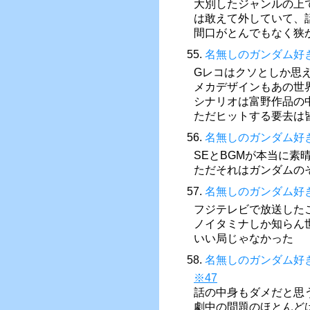
大別したジャンルの上
は敢えて外していて、
間口がとんでもなく狭
55.
名無しのガンダム好
Gレコはクソとしか思
メカデザインもあの世
シナリオは富野作品の
ただヒットする要去は
56.
名無しのガンダム好
SEとBGMが本当に素
ただそれはガンダムの
57.
名無しのガンダム好
フジテレビで放送した
ノイタミナしか知らん
いい局じゃなかった
58.
名無しのガンダム好
※47
話の中身もダメだと思
劇中の問題のほとんど