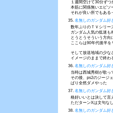
１週間空けて30分ずつ
本筋に関係無いエピソ
それが良い所でもある
35.
名無しのガンダム好
数年ぶりのＴＶシリー
ガンダム人気の低迷も
とうとうそういう方向
ここらは90年代後半
そして放送地域の少な
イメージのままで終わ
36.
名無しのガンダム好
当時は西城秀樹が歌っ
その後、ps2のジー
ぱり全然ダメやった
37.
名無しのガンダム好
格好いいとは決して言
ただターンXは文句な
38.
名無しのガンダム好