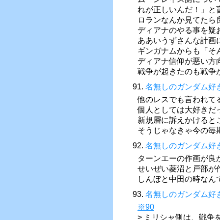
れが正しいんだ！」と
ロランなんか見てたら
ディアナのやる事を疑
ああいうずさんな計画
ギンガナムからも「そ
ディアナ信仰が悪い方
戦争が起きたのも戦争
91.
名無しのガンダム好
他のレスでも言われて
個人としては大好きだ
新規層に訴えかけると
そうじゃなきゃ今の毎
92.
名無しのガンダム好
ターンエーの作画が良
せいぜい菱沼と戸部が
しんぼと中田の時なん
93.
名無しのガンダム好
※90
> ミリシャ側は、戦