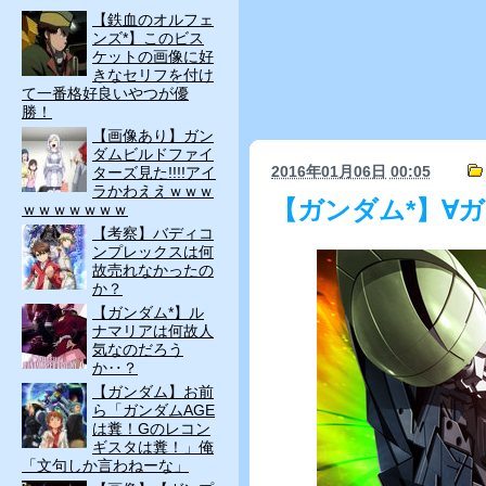
【鉄血のオルフェ
ンズ*】このビス
ケットの画像に好
きなセリフを付け
て一番格好良いやつが優
勝！
【画像あり】ガン
ダムビルドファイ
2016年01月06日
00:05
ターズ見た!!!!アイ
ラかわええｗｗｗ
【ガンダム*】∀
ｗｗｗｗｗｗｗ
【考察】バディコ
ンプレックスは何
故売れなかったの
か？
【ガンダム*】ル
ナマリアは何故人
気なのだろう
か‥？
【ガンダム】お前
ら「ガンダムAGE
は糞！Gのレコン
ギスタは糞！」俺
「文句しか言わねーな」