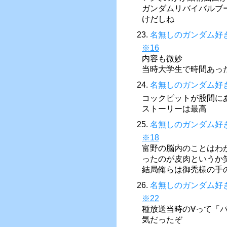
ガンダムリバイバルブ
けだしね
23.
名無しのガンダム好
※16
内容も微妙
当時大学生で時間あっ
24.
名無しのガンダム好
コックピットが股間に
ストーリーは最高
25.
名無しのガンダム好
※18
富野の脳内のことはわ
ったのが皮肉というか
結局俺らは御禿様の手
26.
名無しのガンダム好
※22
種放送当時の∀って「
気だったぞ