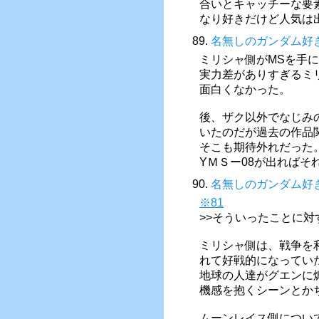
合いとキャッチーな要
なり好きだけど人気は
89.
名無しのガンダム好
ミリシャ側がMSを手
実力差がありすぎるミ
面白くなかった。
後、ザク以外でなじみ
いたのだが過去の作品
そこも期待外れだった
YＭＳー08が出ればそ
90.
名無しのガンダム好
※81
>>そういったことに
ミリシャ側は、戦争を
れて好戦的になってい
地球の人達がグエンに
機感を抱くシーンとか
ムーンレイス側につい