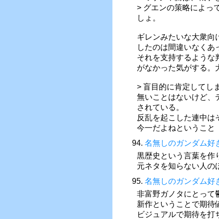
> グエンの策略によっ
しょ。
ギレンみたいな大衆向
したのは間違いなくあ
それを支持するような
がなかった気がする。
> 盲目的に肯定してし
無いことはないけど、
されている。
反乱を起こした連中は
今一だよねということ
94.
名無しのガンダム好
黒歴史という言葉を作
元ネタを知らない人の
95.
名無しのガンダム好
非富野ガノタにとって
新作ということで期待
ビジュアルで期待を打