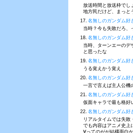
放送時間と放送枠でし
地方民だけど、まっと
17.
名無しのガンダム好
当時？今も失敗だろ、
18.
名無しのガンダム好
当時、ターンエーのデ
と思ったな
19.
名無しのガンダム好
うる覚えかう覚え
20.
名無しのガンダム好
一言で言えば主人公機
21.
名無しのガンダム好
仮面キャラで最も格好
22.
名無しのガンダム好
リアルタイムでは失敗
でも内容はアニメ史上
∀ってのがが結構面白