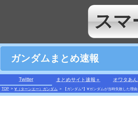
スマ
ガンダムまとめ速報
Twitter
まとめサイト速報＋
オワタあん
TOP
>
∀（ターンエー）ガンダム
>
【ガンダム*】∀ガンダムが当時失敗した理