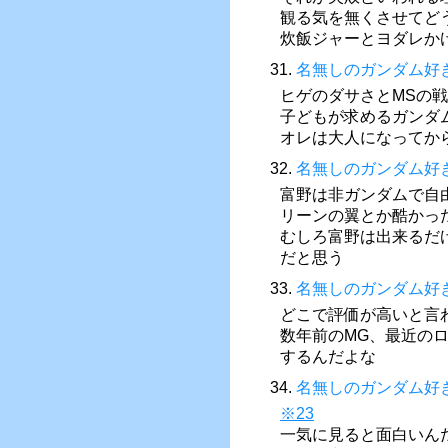
観る気を無くさせてど
炊飯ジャーとヨダレか
31.
名無しのガンダム好
ヒゲのダサさとMSの
子どもが求めるガンダ
オレは大人になってか
32.
名無しのガンダム好
富野は非ガンダムで自
リーンの翼とか酷かっ
むしろ富野は出来るだ
だと思う
33.
名無しのガンダム好
どこで評価が高いと言
数年前のMG、最近の
するんだよな
34.
名無しのガンダム好
※23
一気に見ると面白いん