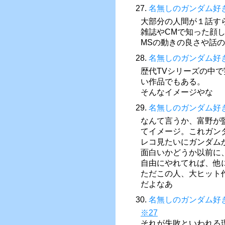
27.
名無しのガンダム好
大部分の人間が１話す
雑誌やCMで知った顔
MSの動きの良さや話
28.
名無しのガンダム好
歴代TVシリーズの中
い作品でもある。
そんなイメージやな
29.
名無しのガンダム好
なんて言うか、富野が
てイメージ。これガン
レコ見たいにガンダム
面白いかどうか以前に
自由にやれてれば、他
ただこの人、大ヒット
だよなあ
30.
名無しのガンダム好
※27
それが失敗といわれる