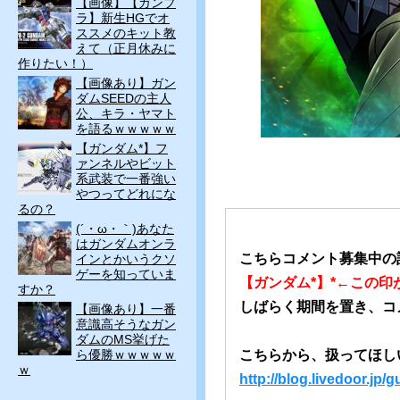
【画像】【ガンプ
ラ】新生HGでオ
ススメのキット教
えて（正月休みに
作りたい！）
【画像あり】ガン
ダムSEEDの主人
公、キラ・ヤマト
を語るｗｗｗｗｗ
【ガンダム*】フ
ァンネルやビット
系武装で一番強い
やつってどれにな
るの？
(´・ω・｀)あなた
はガンダムオンラ
こちらコメント募集中の
インとかいうクソ
ゲーを知っていま
【ガンダム*】*←この
すか？
しばらく期間を置き、コ
【画像あり】一番
意識高そうなガン
ダムのMS挙げた
ら優勝ｗｗｗｗｗ
こちらから、扱ってほし
ｗ
http://blog.livedoor.j