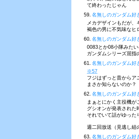
て終わったじゃん
59.
名無しのガンダム好
メカデザインもだが、
褐色の男に不気味なヒ
60.
名無しのガンダム好
0083とか08小隊みた
ガンダムシリーズ屈指
61.
名無しのガンダム好
※57
フジはずっと昔からア
まさか知らないのか？
62.
名無しのガンダム好
まぁとにかく主役機が
グシオンが発表された
それでいて話がゆった
週二回放送（見逃し組
63.
名無しのガンダム好