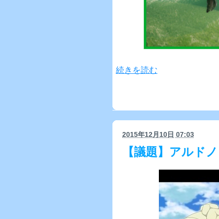
続きを読む
2015年12月10日
07:03
【議題】アルドノ