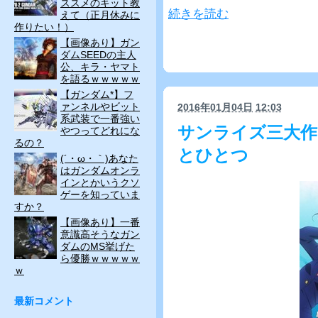
ススメのキット教
続きを読む
えて（正月休みに
作りたい！）
【画像あり】ガン
ダムSEEDの主人
公、キラ・ヤマト
を語るｗｗｗｗｗ
【ガンダム*】フ
ァンネルやビット
2016年01月04日
12:03
系武装で一番強い
サンライズ三大作
やつってどれにな
るの？
とひとつ
(´・ω・｀)あなた
はガンダムオンラ
インとかいうクソ
ゲーを知っていま
すか？
【画像あり】一番
意識高そうなガン
ダムのMS挙げた
ら優勝ｗｗｗｗｗ
ｗ
最新コメント