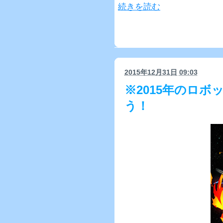
続きを読む
2015年12月31日
09:03
※2015年のロ
う！