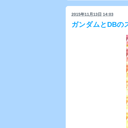
2015年11月13日
14:03
ガンダムとDBの