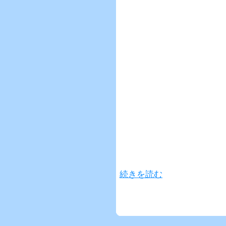
続きを読む