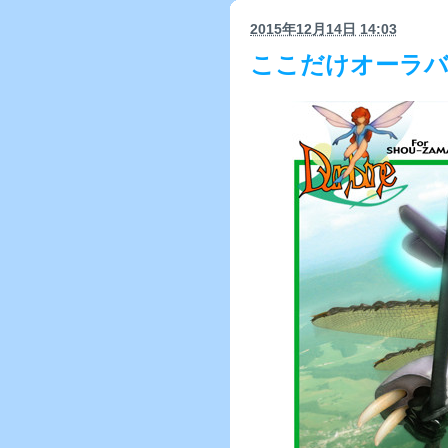
2015年12月14日
14:03
ここだけオーラバ