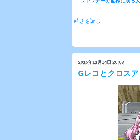
ファフナーの世界に助っ
続きを読む
2015年11月14日
20:03
Gレコとクロスア