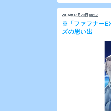
2015年12月29日
09:03
※「ファフナーE
ズの思い出