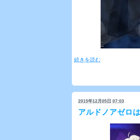
続きを読む
2015年12月05日
07:03
アルドノアゼロは