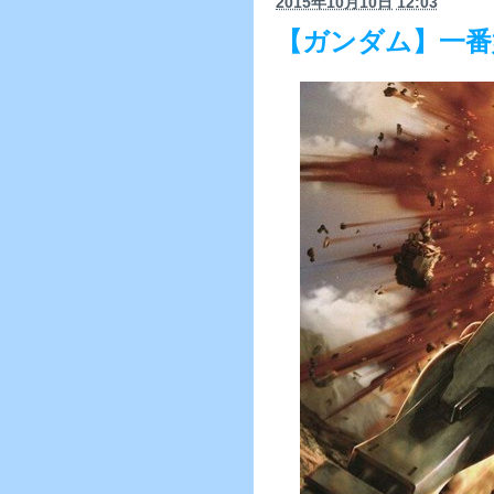
2015年10月10日
12:03
【ガンダム】一番