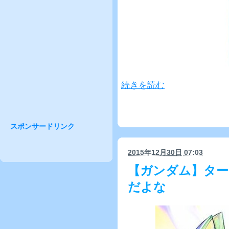
続きを読む
スポンサードリンク
2015年12月30日
07:03
【ガンダム】ター
だよな