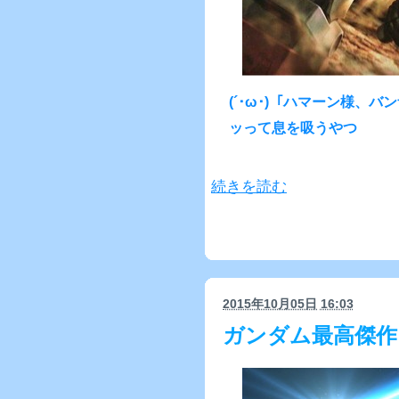
(´･ω･)「ハマーン様
ッって息を吸うやつ
続きを読む
2015年10月05日
16:03
ガンダム最高傑作っ