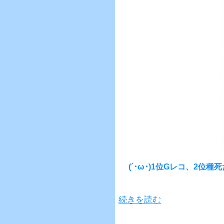
(´･ω･)1位Gレコ、2位
続きを読む