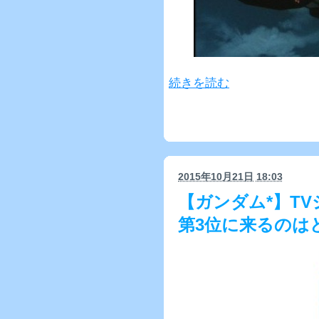
続きを読む
2015年10月21日
18:03
【ガンダム*】T
第3位に来るのは