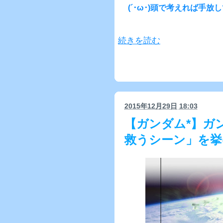
(´･ω･)頭で考えれば手
続きを読む
2015年12月29日
18:03
【ガンダム*】ガ
救うシーン」を挙