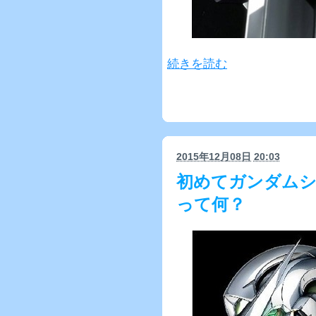
続きを読む
2015年12月08日
20:03
初めてガンダムシ
って何？