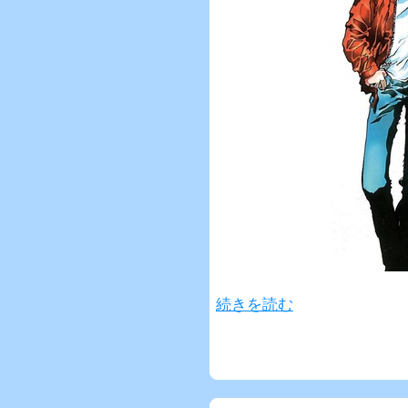
続きを読む