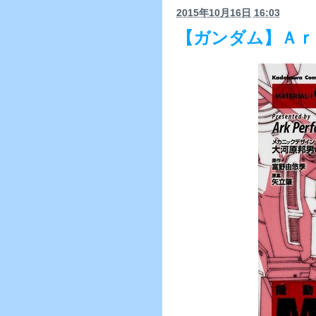
2015年10月16日
16:03
【ガンダム】Ａｒ