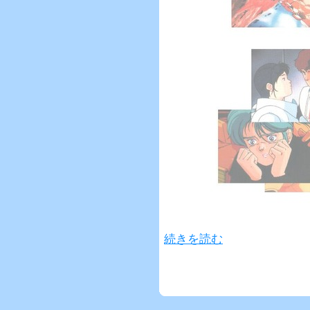
続きを読む