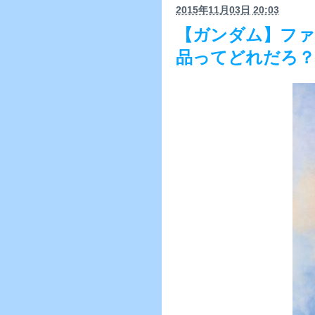
2015年11月03日
20:03
【ガンダム】ファ
品ってどれだろ？