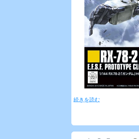
続きを読む