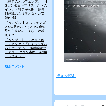
【鉄血のオルフェンズ】「H
Gガンダムキマリス」からの
インスト設定が公開！厄祭
戦終戦の立役者となった英
雄的MS
【ガンダム*】オルフェンズ
とOO見たんだけどその後に
見たら良いのってなにか教
えて？
【ガンプラ】トイネス月間
ランキングに「HG ガンダム
バルバトス ＆ 長距離輸送ブ
ースター クタン参型」も3位
ランクイン！
最新コメント
続きを読む