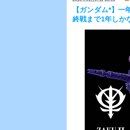
【ガンダム*】一
終戦まで1年しか