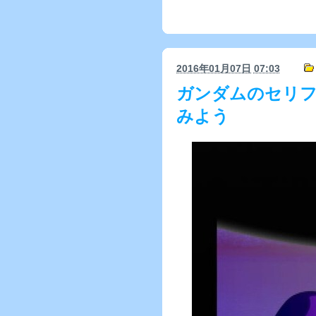
2016年01月07日
07:03
ガンダムのセリフ
みよう