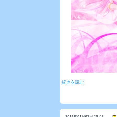
続きを読む
2016年01月07日
18:03