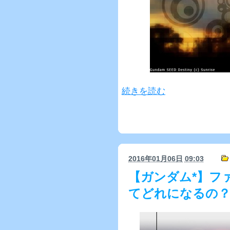
続きを読む
2016年01月06日
09:03
【ガンダム*】フ
てどれになるの