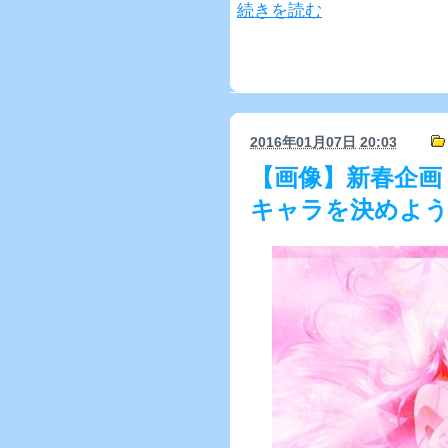
続きを読む
2016年01月07日
20:03
【画像】新春企画
キャラを決めよ