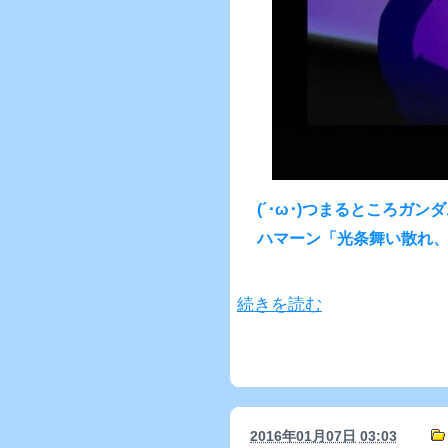
(´･ω･)つまるところ
ハマーン「光条舞い散れ
続きを読む
2016年01月07日
03:03