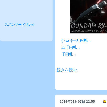
スポンサードリンク
(´･ω･)一万円札→
五千円札→
千円札→
続きを読む
2016年01月07日
22:55