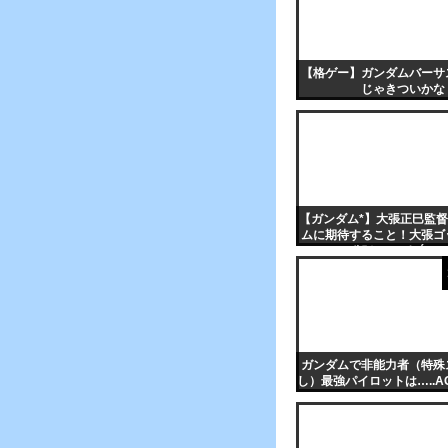
【格ゲー】ガンダムバーサ
じゃきついかな
【ガンダム*】大張正巳監
ムに期待すること！大張ゴ
が観たいです(´・ω
ガンダムで非能力者（特殊
し）最強パイロットは…..A
いいの？