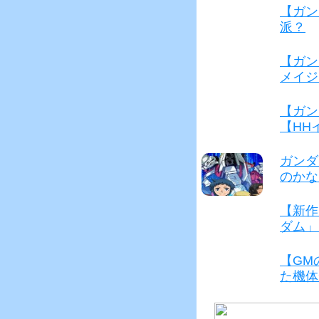
k
【ガン
派？
【ガン
メイジ
【ガン
【HH
ガンダ
のかな
【新作
ダム」
【GM
た機体