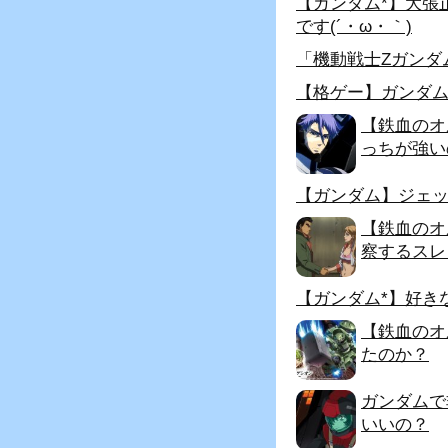
【ガンダム*】大張
です(´・ω・｀)
「機動戦士Zガンダ
【格ゲー】ガンダ
【鉄血のオ
っちが強い
【ガンダム】ジェ
【鉄血のオ
察するスレ
【ガンダム*】好き
【鉄血のオ
たのか？
ガンダムで
いいの？