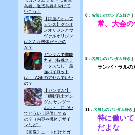
兵器、近接兵器を挙げて
いこう！
8
：
名無しのガンダム好き
[]
【鉄血のオルフ
常、大会の
ェンズ】グシオ
ンオリジンとウ
ヴァルオリジン
はどんな機体だったの
か？
ガンダムで非能
9
：
名無しのガンダム好き
[]
力者（特殊ステ
ータスなし）最
ランバ・ラルの
強パイロット
は…..AGEのアセムでいい
の？
【ガンダム*】
「機動戦士ガン
ダム サンダー
ボルト」につい
11
：
名無しのガンダム好き
[
てどういう評価してる
特に働いて
の？（内容や機体デザイ
ンなど）
だよな
【画像】ニートだけどガ