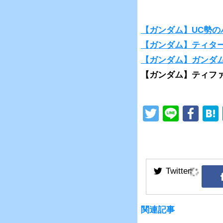
【ガンダム】UC勢
【ガンダム】ティタ
【ガンダム】ガンダ
【ガンダム】ティフ
T
Li
F
wi
n
a
tt
e
c
er
e
b
o
o
関連記事