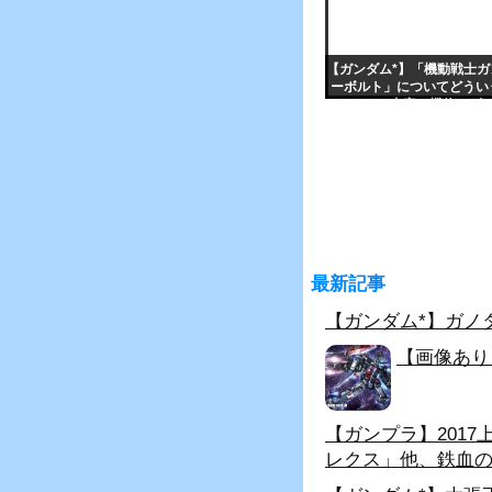
【ガンダム*】「機動戦士ガ
ーボルト」についてどうい
の？（内容や機体デザ
最新記事
【ガンダム*】ガノ
【画像あり
【ガンプラ】2017
レクス」他、鉄血