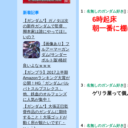
er
e
1
：
名無しのガンダム好き
[]
新着記事
b
6時起床
【ガンダム*】ガノタは次
o
の新作ガンダムで監督、
朝一番に棚
脚本家は誰にやってほし
o
いの？
k
【画像あり】フ
ルアーマーガン
ダム(サンダー
ボルト版)格好
良いよなｗｗｗ
【ガンプラ】2017上半期
Amazonランキング大賞が
公開！HG「ガンダムバル
3
：
名無しのガンダム好き
[]
バトスルプスレクス」
ゲリラ屋って個
他、鉄血のオルフェンズ
に人気が集中！
【ガンダム*】大張正巳監
督作品のガンダムに期待
すること！大張ゴッドが
動く所が観たいです(´・
4
：
名無しのガンダム好き
[]
ω・｀)