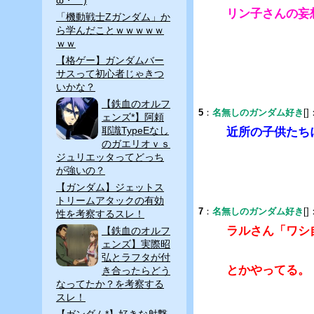
リン子さんの妄
「機動戦士Zガンダム」か
ら学んだことｗｗｗｗｗ
ｗｗ
【格ゲー】ガンダムバー
サスって初心者じゃきつ
いかな？
【鉄血のオルフ
5
：
名無しのガンダム好き
[]
ェンズ*】阿頼
耶識TypeEなし
近所の子供たち
のガエリオｖｓ
ジュリエッタってどっち
が強いの？
【ガンダム】ジェットス
トリームアタックの有効
7
：
名無しのガンダム好き
[]
性を考察するスレ！
ラルさん「ワシ
【鉄血のオルフ
ェンズ】実際昭
弘とラフタが付
とかやってる。
き合ったらどう
なってたか？を考察する
スレ！
【ガンダム*】好きな射撃