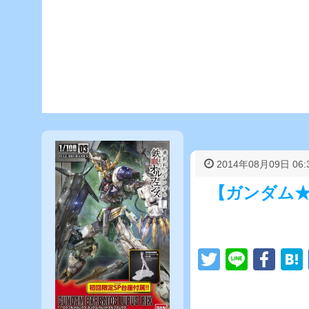
2014年08月09日 06:
【ガンダム★
T
Li
F
wi
n
a
tt
e
c