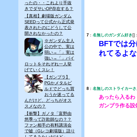
ったの・・これより手抜
きでダサいOP存在する？
【真相】劇場版ガンダム
SEEDって公式から正式発
表されたのにどうして公
開されなかったの？
7
：
名無しのガンダム好き
[]
※ガンダム主人
BFTでは
公の中で、実は
れてるよな
弱い→「」実は
強い→「」パイ
ロットをそれぞれ一人挙
げていくスレ！
【ガンプラ】
PGかメタルビ
ルドでどっち買
8
：
名無しのストライカーさ
おうか迷ってる
あったら入るわ
んだけど、どっちがオス
ガンプラ作る設
スメなの？
【衝撃】ガノタ「富野由
悠季って詐欺師なの？？
ファン相手の有料講演会
で嘘（Gレコ劇場版）語り
してるみたいだけど」