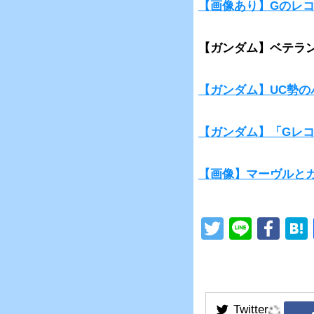
【画像あり】Gのレ
【ガンダム】ベテラ
【ガンダム】UC勢
【ガンダム】「Gレ
【画像】マーヴルと
T
Li
F
wi
n
a
tt
e
c
er
e