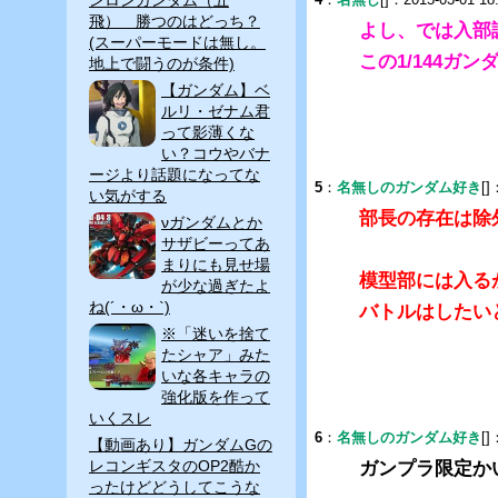
飛） 勝つのはどっち？
よし、では入部
(スーパーモードは無し。
この1/144ガン
地上で闘うのが条件)
【ガンダム】ベ
ルリ・ゼナム君
って影薄くな
い？コウやバナ
ージより話題になってな
5
：
名無しのガンダム好き
[]
い気がする
部長の存在は除
νガンダムとか
サザビーってあ
まりにも見せ場
模型部には入る
が少な過ぎたよ
ね(´・ω・`)
バトルはしたい
※「迷いを捨て
たシャア」みた
いな各キャラの
強化版を作って
いくスレ
6
：
名無しのガンダム好き
[]
【動画あり】ガンダムGの
レコンギスタのOP2酷か
ガンプラ限定か
ったけどどうしてこうな