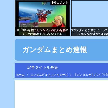
106コメント
※「迷いを捨てたシャア」みたいな各キ
νガンダムとかサザビーっ
ャラの強化版を作っていくスレ
せ場が少な過ぎたよね(´
ガンダムまとめ速報
記事タイトル募集
ホーム
ガンダムビルドファイターズ
【ガンダム★】ガンプラ