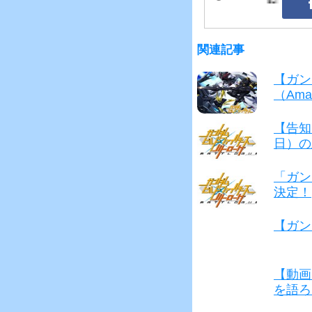
b
o
o
関連記事
k
【ガン
（Am
【告知
日）の
「ガン
決定！
【ガン
【動画
を語ろ