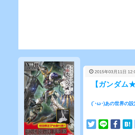
2015年03月11日 12:
【ガンダム
(´･ω･)あの世界の
T
Li
F
wi
n
a