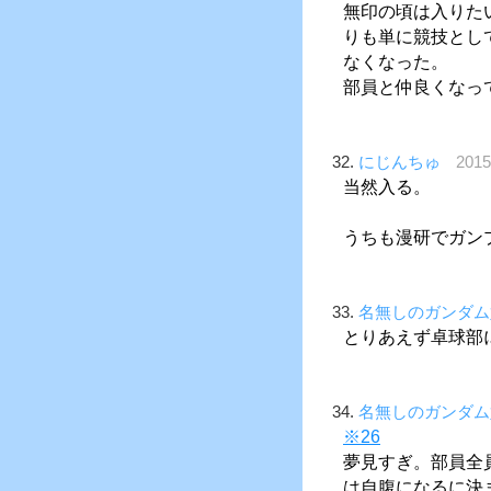
無印の頃は入りた
りも単に競技とし
なくなった。
部員と仲良くなっ
32.
にじんちゅ
201
当然入る。
うちも漫研でガン
33.
名無しのガンダム
とりあえず卓球部
34.
名無しのガンダム
※26
夢見すぎ。部員全
は自腹になるに決