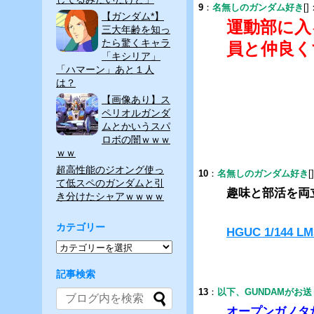
9
：
名無しのガンダム好き
[]
【ガンダム*】
運動部に入
三大年齢を知っ
たら驚くキャラ
員と仲良く
「キシリア」
「ハマーン」あと１人
は？
【画像あり】ス
ペリオルガンダ
ムとかいうスパ
ロボの闇ｗｗｗ
ｗｗ
超高性能のジオング使っ
10
：
名無しのガンダム好き
[
て低スペのガンダムと引
趣味と部活を両
き分けたシャアｗｗｗｗ
カテゴリー
HGUC 1/144
記事検索
13
：
以下、GUNDAMがお
オープンガノタ