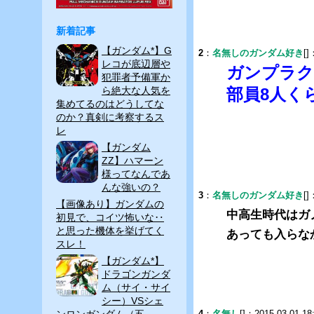
tt
e
c
新着記事
er
e
【ガンダム*】G
2
：
名無しのガンダム好き
[]
b
レコが底辺層や
ガンプラク
犯罪者予備軍か
o
ら絶大な人気を
部員8人く
o
集めてるのはどうしてな
のか？真剣に考察するス
k
レ
【ガンダム
ZZ】ハマーン
様ってなんであ
んな強いの？
3
：
名無しのガンダム好き
[]
【画像あり】ガンダムの
中高生時代はガ
初見で、コイツ怖いな‥
と思った機体を挙げてく
あっても入らな
スレ！
【ガンダム*】
ドラゴンガンダ
ム（サイ・サイ
シー）VSシェ
ンロンガンダム（五
4
：
名無し
[]：2015-03-01 18