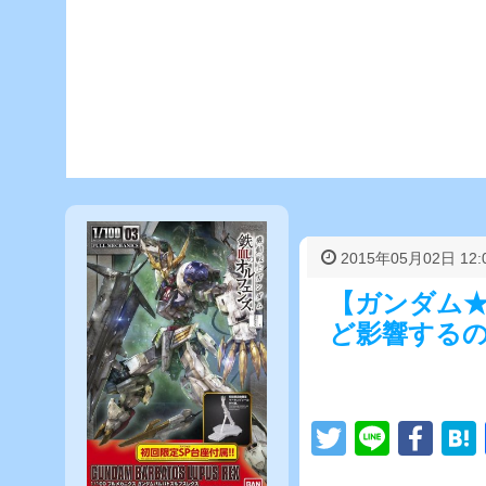
2015年05月02日 12:
【ガンダム
ど影響する
T
Li
F
wi
n
a