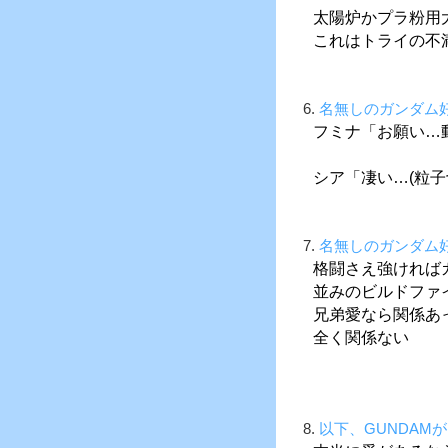
太陽炉かプラ粉用
これはトライの不
6.
名無しのガンダム
フミナ「お願い…
シア「凄い…(粒子
7.
名無しのガンダム
格闘さえ強ければ
並みのビルドファ
兄弟愛なら関係あ
全く関係ない
8.
以下、GUNDAM