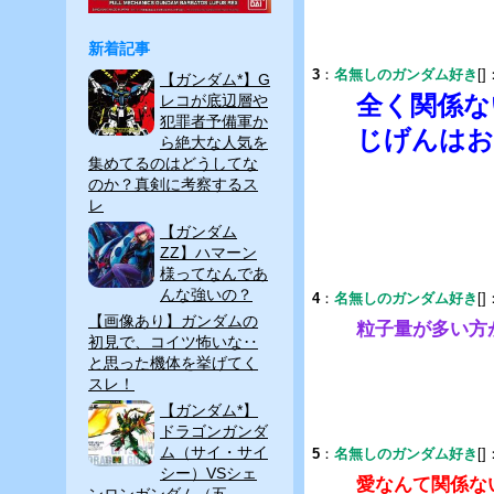
tt
e
c
er
e
新着記事
3
：
名無しのガンダム好き
[]
【ガンダム*】G
b
全く関係な
レコが底辺層や
o
犯罪者予備軍か
じげんはお
ら絶大な人気を
o
集めてるのはどうしてな
のか？真剣に考察するス
k
レ
【ガンダム
ZZ】ハマーン
様ってなんであ
んな強いの？
4
：
名無しのガンダム好き
[]
【画像あり】ガンダムの
粒子量が多い方
初見で、コイツ怖いな‥
と思った機体を挙げてく
スレ！
【ガンダム*】
ドラゴンガンダ
ム（サイ・サイ
5
：
名無しのガンダム好き
[]
シー）VSシェ
愛なんて関係な
ンロンガンダム（五