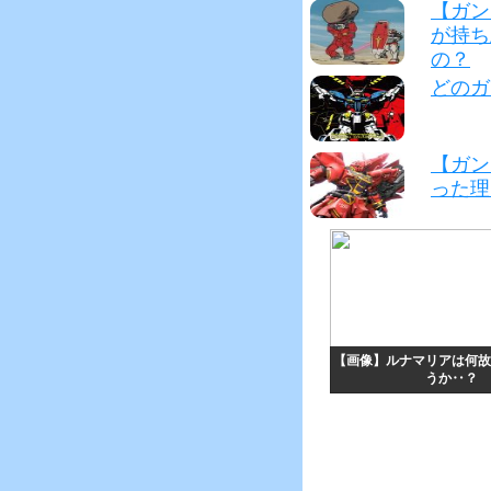
【ガン
が持ち
の？
どのガ
【ガン
った理
【画像】ルナマリアは何故
うか‥？