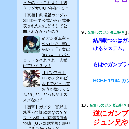
ったの・・これより手抜
きでダサいOP存在する？
【真相】劇場版ガンダム
SEEDって公式から正式発
表されたのにどうして公
開されなかったの？
9
：
名無しのガンダム好き
[]
※ガンダム主人
結局勝つのはガ
公の中で、実は
けるシステム。
弱い→「」実は
強い→「」パイ
ロットをそれぞれ一人挙
もはやガンプラ
げていくスレ！
【ガンプラ】
PGかメタルビ
HGBF 1/14
ルドでどっち買
おうか迷ってる
んだけど、どっちがオス
スメなの？
10
：
名無しのガンダム好き
[
【衝撃】ガノタ「富野由
逆にガンプ
悠季って詐欺師なの？？
ファン相手の有料講演会
ジュン兄や
で嘘（Gレコ劇場版）語り
してるみたいだけど」