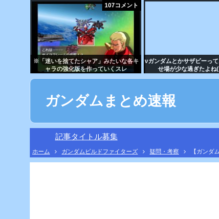
107コメント
※「迷いを捨てたシャア」みたいな各キ
νガンダムとかサザビーっ
ャラの強化版を作っていくスレ
せ場が少な過ぎたよね(´
ガンダムまとめ速報
記事タイトル募集
ホーム
ガンダムビルドファイターズ
疑問・考察
【ガンダ