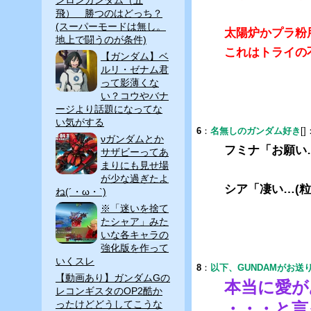
飛） 勝つのはどっち？
(スーパーモードは無し。
太陽炉かプラ粉
地上で闘うのが条件)
これはトライの
【ガンダム】ベ
ルリ・ゼナム君
って影薄くな
い？コウやバナ
ージより話題になってな
い気がする
6
：
名無しのガンダム好き
[]
νガンダムとか
フミナ「お願い
サザビーってあ
まりにも見せ場
が少な過ぎたよ
シア「凄い…(
ね(´・ω・`)
※「迷いを捨て
たシャア」みた
いな各キャラの
強化版を作って
いくスレ
8
：
以下、GUNDAMがお送
【動画あり】ガンダムGの
本当に愛が
レコンギスタのOP2酷か
ったけどどうしてこうな
・・・と言