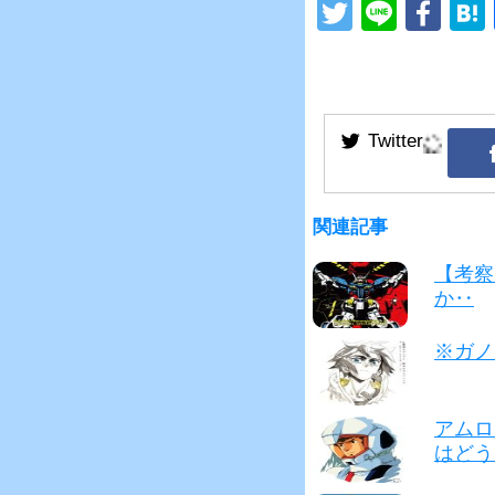
T
Li
F
wi
n
a
tt
e
c
er
e
b
o
o
関連記事
k
【考察
か‥
※ガノ
アムロ
はどう