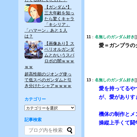
【ガンダム*】
三大年齢を知っ
たら驚くキャラ
「キシリア」
「ハマーン」あと１人
は？
11
：
名無しのガンダム好き
[
【画像あり】ス
愛＝ガンプラの
ペリオルガンダ
ムとかいうスパ
ロボの闇ｗｗｗ
ｗｗ
超高性能のジオング使っ
て低スペのガンダムと引
13
：
名無しのガンダム好き
[
き分けたシャアｗｗｗｗ
愛を持ってるや
が、愛がありす
カテゴリー
機体の制作とメ
記事検索
操縦上手くて闘