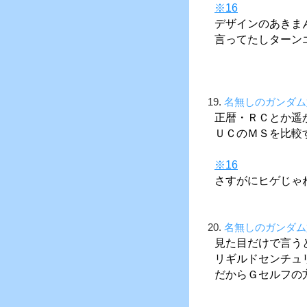
※16
デザインのあきま
言ってたしターン
19.
名無しのガンダム
正暦・ＲＣとか遥
ＵＣのＭＳを比較
※16
さすがにヒゲじゃ
20.
名無しのガンダム
見た目だけで言う
リギルドセンチュ
だからＧセルフの