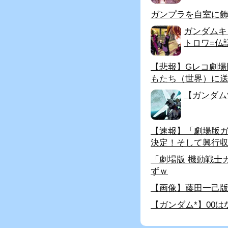
ガンプラを自室に飾
ガンダムキ
トロワ=仏
【悲報】Gレコ劇
もたち（世界）に
【ガンダム
【速報】「劇場版ガ
決定！そして興行収
「劇場版 機動戦士
ずｗ
【画像】藤田一己版
【ガンダム*】00は