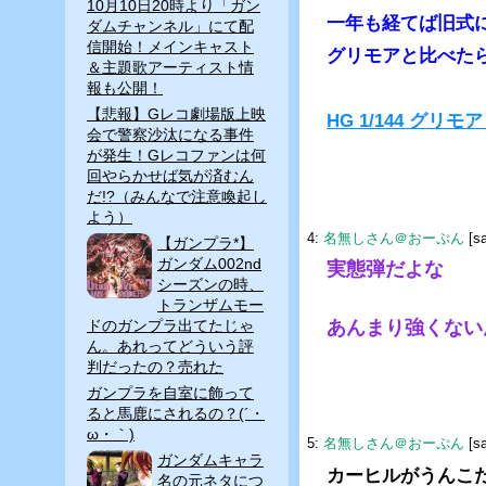
10月10日20時より「ガン
一年も経てば旧式
ダムチャンネル」にて配
信開始！メインキャスト
グリモアと比べたら
＆主題歌アーティスト情
報も公開！
【悲報】Gレコ劇場版上映
HG 1/144 グリ
会で警察沙汰になる事件
が発生！Gレコファンは何
回やらかせば気が済むん
だ!?（みんなで注意喚起し
よう）
4:
名無しさん＠おーぷん
[s
【ガンプラ*】
ガンダム002nd
実態弾だよな
シーズンの時、
トランザムモー
ドのガンプラ出てたじゃ
あんまり強くない
ん。あれってどういう評
判だったの？売れた
ガンプラを自室に飾って
ると馬鹿にされるの？(´・
ω・｀)
5:
名無しさん＠おーぷん
[s
ガンダムキャラ
カーヒルがうんこ
名の元ネタにつ