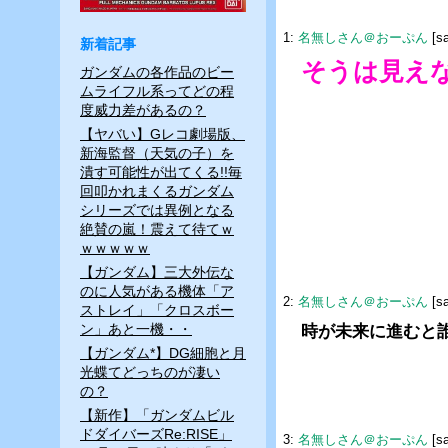
1:
名無しさん＠おーぷん
[s
新着記事
そうは見え
ガンダムの各作品のビー
ムライフル系ってどの程
度威力差があるの？
【ヤバい】Gレコ劇場版、
新海監督（天気の子）を
潰す可能性が出てくる!!毎
回叩かれまくるガンダム
シリーズでは異例となる
絶賛の嵐！震えて待てｗ
ｗｗｗｗｗ
【ガンダム】三大外伝な
のに人気がある機体「ア
2:
名無しさん＠おーぷん
[s
ストレイ」「クロスボー
ン」あと一機・・
時が未来に進むと
【ガンダム*】DG細胞と月
光蝶てどっちのが凄い
の？
【新作】「ガンダムビル
ドダイバーズRe:RISE」
3:
名無しさん＠おーぷん
[s