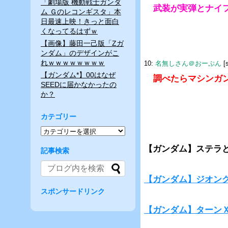
「劇場版 機動戦士ガンダ
武装が実弾とナイフ
ム Ｇのレコンギスタ」本
日最速上映！きっと面白
くなってるはずｗ
【画像】藤田一己版「Ζガ
ンダム」のデザインがこ
れｗｗｗｗｗｗｗｗ
10:
名無しさん＠おーぷん
[
【ガンダム*】00はなぜ
調べたらマシンガ
SEEDに届かなかったの
か？
カテゴリー
【ガンダム】ステラ
記事検索
【ガンダム】ジオング
スポンサードリンク
【ガンダム】ターン