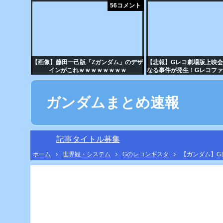
56コメント
【画像】藤田一己版「Ζガンダム」のデザ
【悲報】Gレコ劇場版上映
インがこれｗｗｗｗｗｗｗｗ
なる事件が発生！Gレコフ
かせば気が済むんだ!?（み
しよう）
ガンダムまとめ速報
記事タイトル募集
ホーム
世界観・システム
Gのレコンギスタ
【ガンダム】G