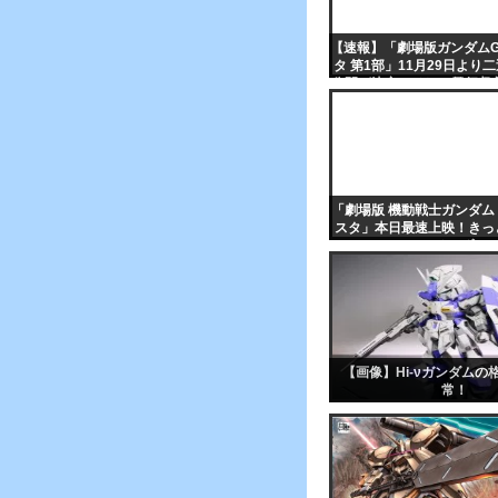
【速報】「劇場版ガンダム
タ 第1部」11月29日より
公開が決定！そして興行収
部まで強行する模
「劇場版 機動戦士ガンダム
スタ」本日最速上映！きっ
てるはずｗ
【画像】Hi-νガンダムの
常！