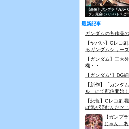
【画像】ガンプラ「ガルバ
ク」完全にバルバトスと
最新記事
ガンダムの各作品
【ヤバい】Gレコ劇
るガンダムシリー
【ガンダム】三大
機・・
【ガンダム*】DG
【新作】「ガンダムビ
ル」にて配信開始
【悲報】Gレコ劇場
ば気が済むんだ!?
【ガンプラ
じゃん。あ