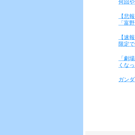
何回や
【悲報
「富野
【速報
限定で
「劇場
くなっ
ガンダ