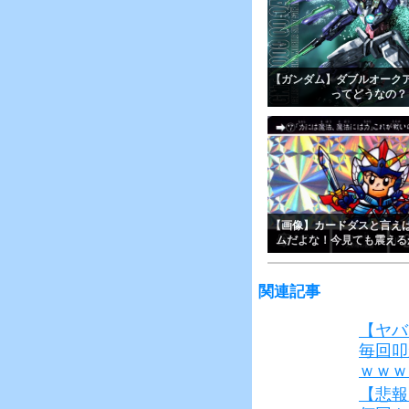
【ガンダム】ダブルオーク
ってどうなの？
【画像】カードダスと言え
ムだよな！今見ても震える
関連記事
【ヤバ
毎回叩
ｗｗｗ
【悲報