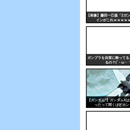
【画像】藤田一己版「Ζガ
インがこれｗｗｗｗ
ガンプラを自室に飾ってる
るの？(´・ω・｀
【ガンダム*】ガンダムX
ったって聞くけどホン