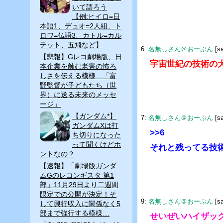
いて語ろう
【例:ヒイロ=日
本語1、デュオ=2人組、ト
ロワ=仏語3、カトル=カル
テット、五飛など】
6:
名無しさん＠おーぷん
[s
【悲報】Gレコ劇場版、日
宇宙世紀の技術の
本企業を蝕む老害の怖ろ
しさを伝える模様…「富
野監督が子どもたち（世
界）に送る未来のメッセ
ージ」
【ガンダム*】
7:
名無しさん＠おーぷん
[s
ガンダムXは打
>>6
ち切りになった
って聞くけどホ
それと残ってる技
ントなの？
【速報】「劇場版ガンダ
ムGのレコンギスタ 第1
部」11月29日より二週間
限定での公開が決定！そ
9:
名無しさん＠おーぷん
[s
して興行収入に関係なく5
部まで強行する模様…
せいぜいハイザッ