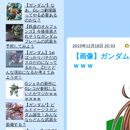
【ガンダム*】な
あ、Gレコ劇場版
ってやる必要ある
のかな？
【鉄血のオルフェ
ンズ】今後発表さ
れそうなガンダム
フレームの武装を
2015年12月18日
20:03
予想してみよう
【ガンダム】1st
【画像】ガンダム
ばっかりパチだの
スロだのになって
ｗｗｗ
るから、Zだとど
んな演出になるか考えてみ
ようぜ！
Gジェネの新作に
Gレコが参戦しな
いとかマジかｗｗ
ｗｗｗｗ
【ガンダム*】ビ
ルドイージスガン
ダム誕生！みんな
ならどんな武器を
装備する？