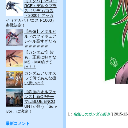
【エクバ】VS-FO
RCE：デルタプラ
ス（リディ/コス
ト2000）アッガ
イ（アカハナ/コスト1000）
参戦決定！
【画像】メタルビ
ルドのフィギュア
レベル高すぎだろ
ｗｗｗｗｗｗ
【ガンダム*】皆
も、正直に好きな
MS・MA挙げて
け！！
ガンダムアリオス
って何であんな扱
い悪いの？
【鉄血のオルフェ
ンズ】新OPテー
マはBLUE ENCO
UNTが歌う「Surv
ivor」に決定！
1
：
名無しのガンダム好き
[] 2015-12
最新コメント