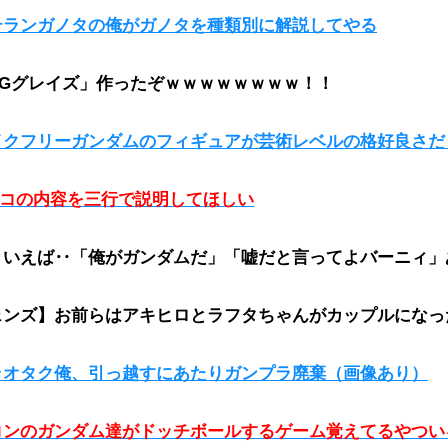
テランガノタの俺がガノタを種類別に解説してやる
HGグレイズ」作ったぞｗｗｗｗｗｗｗｗ！！
イクフリーガンダムのフィギュアが芸術レベルの格好良さだ
レコの内容を三行で説明してほしい
といえば‥「俺がガンダムだ」「嘘だと言ってよバーニィ」
ェンズ】お前らはアキヒロとラフタちゃんがカップルになっ
ラオタク俺、引っ越すにあたりガンプラ廃棄（画像あり）
コンのガンダム達がドッチボールするゲーム覚えてるやつい