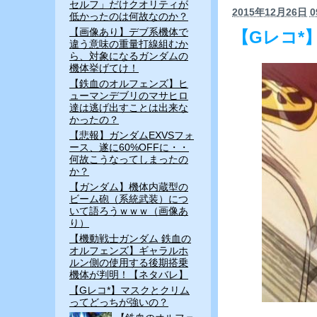
セルフ」だけクオリティが
2015年12月26日
0
低かったのは何故なのか？
【画像あり】デブ系機体で
【Gレコ*
違う意味の重量打線組むか
ら、対象になるガンダムの
機体挙げてけ！
【鉄血のオルフェンズ】ヒ
ューマンデブリのマサヒロ
達は逃げ出すことは出来な
かったの？
【悲報】ガンダムEXVSフォ
ース、遂に60%OFFに・・
何故こうなってしまったの
か？
【ガンダム】機体内蔵型の
ビーム砲（系統武装）につ
いて語ろうｗｗｗ（画像あ
り）
【機動戦士ガンダム 鉄血の
オルフェンズ】ギャラルホ
ルン側の使用する後期搭乗
機体が判明！【ネタバレ】
【Gレコ*】マスクとクリム
ってどっちが強いの？