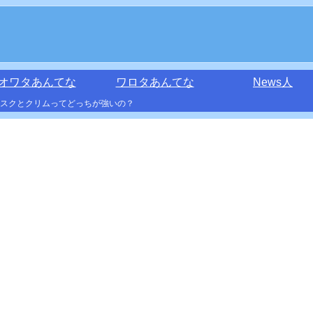
オワタあんてな
ワロタあんてな
News人
マスクとクリムってどっちが強いの？