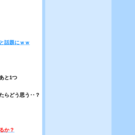
と話題にｗｗ
あと1つ
たらどう思う‥？
るか？