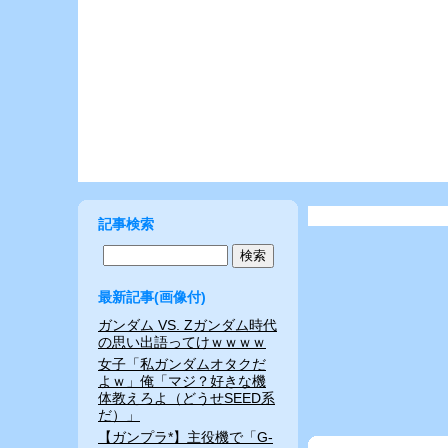
記事検索
最新記事(画像付)
ガンダム VS. Zガンダム時代
の思い出語ってけｗｗｗｗ
女子「私ガンダムオタクだ
よｗ」俺「マジ？好きな機
体教えろよ（どうせSEED系
だ）」
【ガンプラ*】主役機で「G-