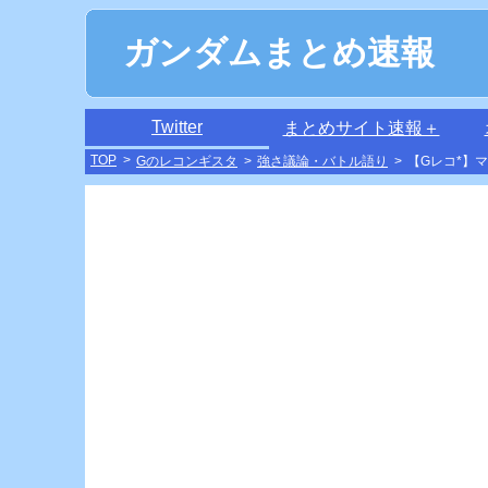
ガンダムまとめ速報
Twitter
まとめサイト速報＋
TOP
>
Gのレコンギスタ
>
強さ議論・バトル語り
>
【Gレコ*】