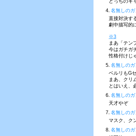
どっちのキ
4.
名無しのガ
直接対決す
劇中描写的
※3
まあ「テン
今はガチガ
性格付けじ
5.
名無しのガ
ベルリもG
まあ、クリ
とはいえ、
6.
名無しのガ
天才やぞ
7.
名無しのガ
マスク、ク
8.
名無しのガ