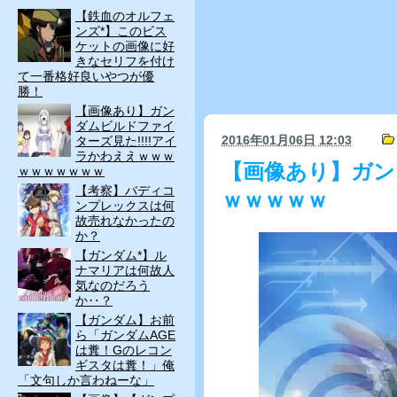
【鉄血のオルフェ
ンズ*】このビス
ケットの画像に好
きなセリフを付け
て一番格好良いやつが優
勝！
【画像あり】ガン
ダムビルドファイ
2016年01月06日
12:03
ターズ見た!!!!アイ
ラかわええｗｗｗ
【画像あり】ガン
ｗｗｗｗｗｗｗ
【考察】バディコ
ｗｗｗｗｗ
ンプレックスは何
故売れなかったの
か？
【ガンダム*】ル
ナマリアは何故人
気なのだろう
か‥？
【ガンダム】お前
ら「ガンダムAGE
は糞！Gのレコン
ギスタは糞！」俺
「文句しか言わねーな」