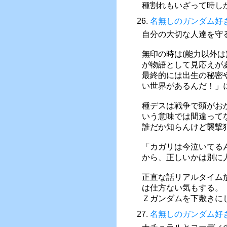
種割れもいざって時し
26.
名無しのガンダム好
自分の大切な人達を守
無印の時は(能力以外
が物語として見応えが
最終的には出生の秘密
い世界があるんだ！」
種デスは戦争で頭がお
いう意味では間違って
誰だか知らんけど襲撃
「カガリは今泣いてる
から、正しいかは別に
正直な話リアルタイム
は仕方ない気もする。
Ｚガンダムを下敷きに
27.
名無しのガンダム好