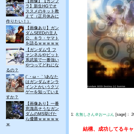
【画像】【ガンプ
ラ】新生HGでオ
ススメのキット教
えて（正月休みに
作りたい！）
【画像あり】ガン
ダムSEEDの主人
公、キラ・ヤマト
を語るｗｗｗｗｗ
【ガンダム*】フ
ァンネルやビット
系武装で一番強い
やつってどれにな
るの？
(´・ω・｀)あなた
はガンダムオンラ
インとかいうクソ
ゲーを知っていま
すか？
【画像あり】一番
意識高そうなガン
ダムのMS挙げた
1:
名無しさん＠おーぷん
[sage]：
2
ら優勝ｗｗｗｗｗ
ｗ
結構、成功してるキャ