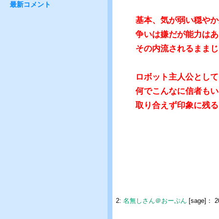
最新コメント
基本、気が弱い穏やか
争いは嫌だが能力はあ
その内流されるままじ
ロボット主人公として
何でこんなに信者もい
取り合えず印象に残る
2:
名無しさん＠おーぷん
[sage]：
2