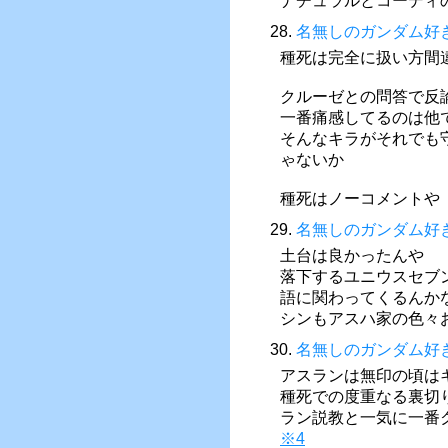
ナチュラルとコーディ
28.
名無しのガンダム好
種死は完全に扱い方間
クルーゼとの問答で反
一番痛感してるのは他
そんなキラがそれでも
ゃないか
種死はノーコメントや
29.
名無しのガンダム好
土台は良かったんや
落下するユニウスセブ
語に関わってくるんか
シンもアスハ家の色々
30.
名無しのガンダム好
アスランは無印の頃は
種死での度重なる裏切
ラン説教と一気に一番
※4