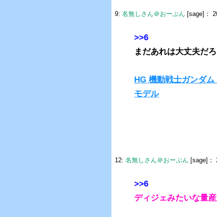
9:
名無しさん＠おーぷん
[sage]：
20
>>6
まだあれは大丈夫だろ
HG 機動戦士ガンダム T
モデル
12:
名無しさん＠おーぷん
[sage]：
>>6
ディジェみたいな量産