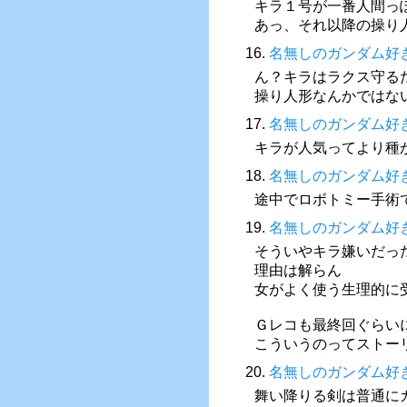
キラ１号が一番人間っ
あっ、それ以降の操り人
16.
名無しのガンダム好
ん？キラはラクス守る
操り人形なんかではな
17.
名無しのガンダム好
キラが人気ってより種
18.
名無しのガンダム好
途中でロボトミー手術
19.
名無しのガンダム好
そういやキラ嫌いだっ
理由は解らん
女がよく使う生理的に
Ｇレコも最終回ぐらい
こういうのってストー
20.
名無しのガンダム好
舞い降りる剣は普通に