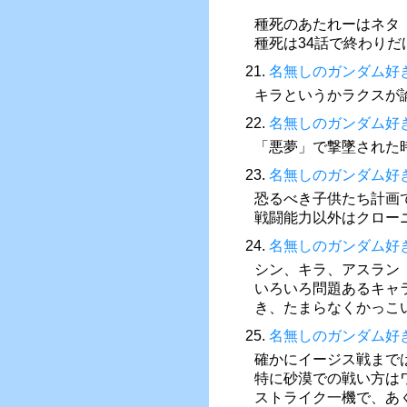
種死のあたれーはネタ
種死は34話で終わりだ
21.
名無しのガンダム好
キラというかラクスが
22.
名無しのガンダム好
「悪夢」で撃墜された
23.
名無しのガンダム好
恐るべき子供たち計画
戦闘能力以外はクロー
24.
名無しのガンダム好
シン、キラ、アスラン
いろいろ問題あるキャ
き、たまらなくかっこ
25.
名無しのガンダム好
確かにイージス戦まで
特に砂漠での戦い方は
ストライク一機で、あ