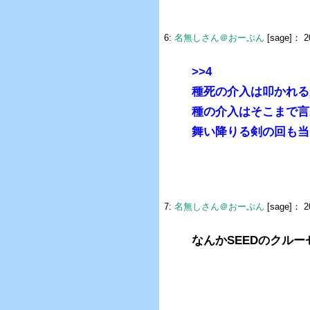
6:
名無しさん＠おーぷん
[sage]：
2
>>4
種死の介入は叩かれる
種の介入はそこまで言
舞い降りる剣の回も当
7:
名無しさん＠おーぷん
[sage]：
20
なんかSEEDのクル