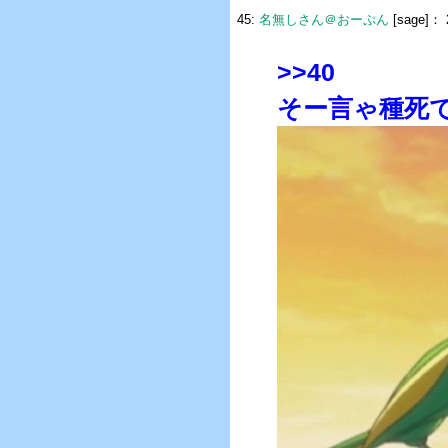
45:
名無しさん＠おーぷん
[sage]：
>>40
そー言ゃ種死