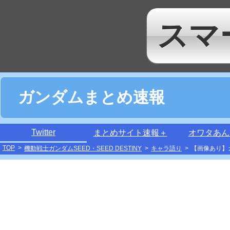
スマ
ガンダムまとめ速報
Twitter
まとめサイト速報＋
オワタあん
TOP
>
機動戦士ガンダムSEED・SEED DESTINY
>
キャラ語り
>
【画像あり】