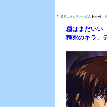
4:
名無しさん＠おーぷん
[sage]：
20
種はまだいい
種死のキラ、