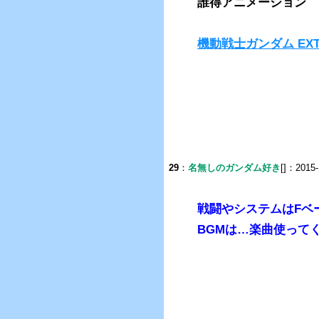
誰得アニメーション
機動戦士ガンダム EXTR
29
：
名無しのガンダム好き
[]：2015-
戦闘やシステムはFベ
BGMは…楽曲使って