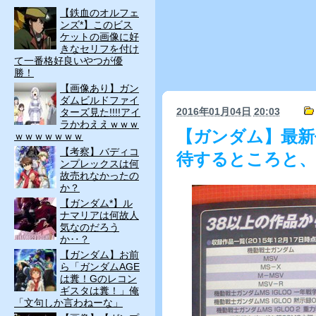
【鉄血のオルフェ
ンズ*】このビス
ケットの画像に好
きなセリフを付け
て一番格好良いやつが優
勝！
【画像あり】ガン
ダムビルドファイ
2016年01月04日
20:03
ターズ見た!!!!アイ
ラかわええｗｗｗ
【ガンダム】最新
ｗｗｗｗｗｗｗ
【考察】バディコ
待するところと
ンプレックスは何
故売れなかったの
か？
【ガンダム*】ル
ナマリアは何故人
気なのだろう
か‥？
【ガンダム】お前
ら「ガンダムAGE
は糞！Gのレコン
ギスタは糞！」俺
「文句しか言わねーな」