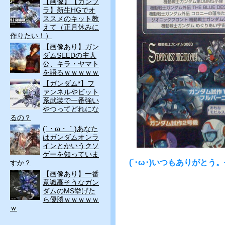
【画像】【ガンプ
ラ】新生HGでオ
ススメのキット教
えて（正月休みに
作りたい！）
【画像あり】ガン
ダムSEEDの主人
公、キラ・ヤマト
を語るｗｗｗｗｗ
【ガンダム*】フ
ァンネルやビット
系武装で一番強い
やつってどれにな
るの？
(´・ω・｀)あなた
はガンダムオンラ
インとかいうクソ
ゲーを知っていま
(´･ω･)いつもありがと
すか？
【画像あり】一番
意識高そうなガン
ダムのMS挙げた
ら優勝ｗｗｗｗｗ
ｗ