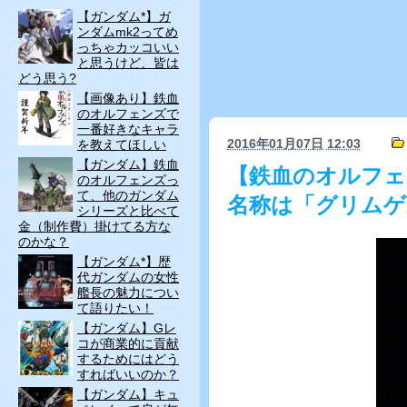
【ガンダム*】ガ
ンダムmk2ってめ
っちゃカッコいい
と思うけど、皆は
どう思う?
【画像あり】鉄血
のオルフェンズで
一番好きなキャラ
2016年01月07日
12:03
を教えてほしい
【ガンダム】鉄血
【鉄血のオルフェ
のオルフェンズっ
て、他のガンダム
名称は「グリムゲ
シリーズと比べて
金（制作費）掛けてる方な
のかな？
【ガンダム*】歴
代ガンダムの女性
艦長の魅力につい
て語りたい！
【ガンダム】Gレ
コが商業的に貢献
するためにはどう
すればいいのか？
【ガンダム】キュ