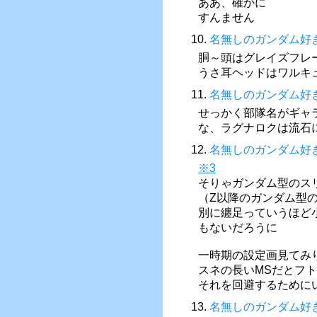
ああ、確かに
すんません
10.
名無しのガンダム好
胴～頭はグレイズフレ
うさ耳ヘッドはワルキ
11.
名無しのガンダム好
せっかく部隊名がギャ
な、ラグナロクは流石
12.
名無しのガンダム好
※3
そりゃガンダム型のス
（Z以降のガンダム型
別に纏足っていうほど
もないだろうに
一時期の設定画見てみ
スネの長いMSだとフ
それを回避するために
13.
名無しのガンダム好