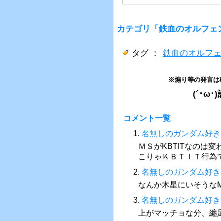
カテゴリ「鉄血のオルフェ
タグ ：
鉄血のオルフ
※煽り等の発言は
(´･
コメント一覧
1.
名無しのガンダム好き
ＭＳがKBTITなのは
こりゃＫＢＴＩＴ行為
2.
名無しのガンダム好き
なんか木星にいそうな
3.
名無しのガンダム好き
上がマッチョな分、纏