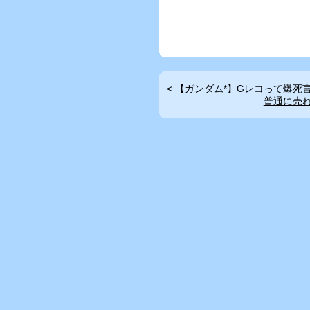
< 【ガンダム*】Gレコって爆死
普通に売