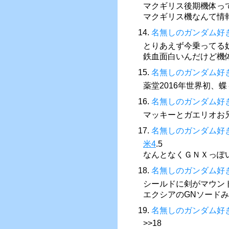
マクギリス後期機体っ
マクギリス機なんて情
14.
名無しのガンダム好
とりあえず今乗ってる
鉄血面白いんだけど機
15.
名無しのガンダム好
薬堂2016年世界初、
16.
名無しのガンダム好
マッキーとガエリオお
17.
名無しのガンダム好
米4
.5
なんとなくＧＮＸっぽ
18.
名無しのガンダム好
シールドに剣がマウン
エクシアのGNソード
19.
名無しのガンダム好
>>18