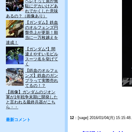
ベレイって肩が無
駄にデカいけどあ
れでかくした意味
あるの？（画像あり）
【ガンダム】鉄血
のオルフェンズ円
盤売上が更新！順
当に一万枚越えを
達成！
【ガンダム*】間
違えやすいモビル
スーツ名を挙げて
く
【鉄血のオルフェ
ンズ】鉄血のガン
プラって実際売れ
てるの！？
【画像】ガンダムのジオン
軍が1年戦争末期に開発した
と言われる最終兵器がこち
ら・・
12
：[sage] 2016/01/04(月) 15:15:48
最新コメント