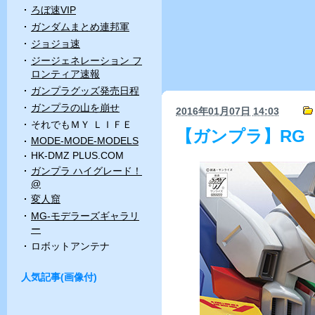
ろぼ速VIP
ガンダムまとめ連邦軍
ジョジョ速
ジージェネレーション フ
ロンティア速報
ガンプラグッズ発売日程
ガンプラの山を崩せ
2016年01月07日
14:03
それでもＭＹ ＬＩＦＥ
【ガンプラ】RG
MODE-MODE-MODELS
HK-DMZ PLUS.COM
ガンプラ ハイグレード！
@
変人窟
MG-モデラーズギャラリ
ー
ロボットアンテナ
人気記事(画像付)