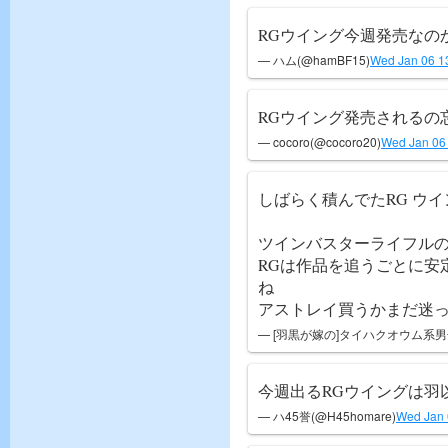
RGウイング今週発売なの
— ハム(@hamBF15)
Wed Jan 06 1
RGウイング発売されるの
— cocoro(@cocoro20)
Wed Jan 06
しばらく積んでたRG ウ
ツインバスターライフル
RGは作品を追うごとに安
ね
アストレイ買うかまだ迷
— [羽黒が嫁の]タイハクオウム系男子(@l
今週出るRGウイングは羽
— ハ45誉(@H45homare)
Wed Jan 