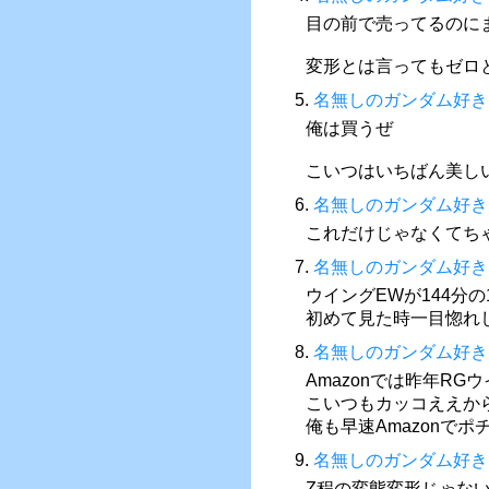
目の前で売ってるのに
変形とは言ってもゼロ
5.
名無しのガンダム好き
俺は買うぜ
こいつはいちばん美し
6.
名無しのガンダム好き
これだけじゃなくてち
7.
名無しのガンダム好き
ウイングEWが144分
初めて見た時一目惚れ
8.
名無しのガンダム好き
Amazonでは昨年R
こいつもカッコええか
俺も早速Amazonでポ
9.
名無しのガンダム好き
Z程の変態変形じゃな