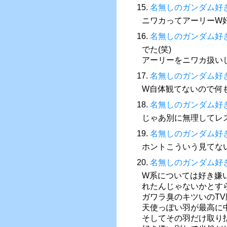
15.
名無しのガンダム好
ニワカってアーリーW
16.
名無しのガンダム好
でた(笑)
アーリーをニワカ扱いし
17.
名無しのガンダム好
W自体観てないので何
18.
名無しのガンダム好
じゃあ別に無理してレ
19.
名無しのガンダム好
ホントこういう見てな
20.
名無しのガンダム好
W系については好き嫌
れたんじゃないかとす
ガワラ臭のキツいのTV
天使っぽい羽が最高に
そしてその羽だけ取り