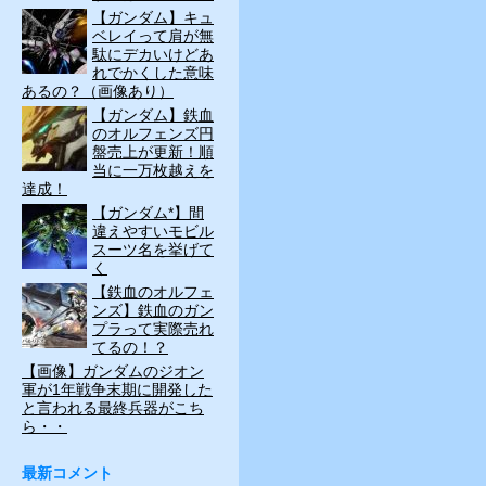
【ガンダム】キュ
ベレイって肩が無
駄にデカいけどあ
れでかくした意味
あるの？（画像あり）
【ガンダム】鉄血
のオルフェンズ円
盤売上が更新！順
当に一万枚越えを
達成！
【ガンダム*】間
違えやすいモビル
スーツ名を挙げて
く
【鉄血のオルフェ
ンズ】鉄血のガン
プラって実際売れ
てるの！？
【画像】ガンダムのジオン
軍が1年戦争末期に開発した
と言われる最終兵器がこち
ら・・
最新コメント