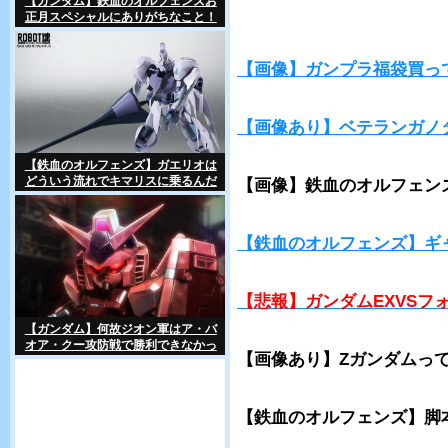
【ガンダム】鉄血のオルフェンズお
正月スペシャルにありがちなこと！
【画像】ガンプラ福袋買っ
【画像あり】ベテランガノ
【鉄血のオルフェンズ】ガエリオは
どういう流れでキマリスに乗るんだ
【画像】鉄血のオルフェン
ろうか？
【鉄血のオルフェンズ】ギ
【悲報】ガンダムEXVSフ
【ガンダム】何故ジオン軍はア・バ
オア・クー攻防戦で勝利できなかっ
【画像あり】Zガンダムって
たのか？
【鉄血のオルフェンズ】脚