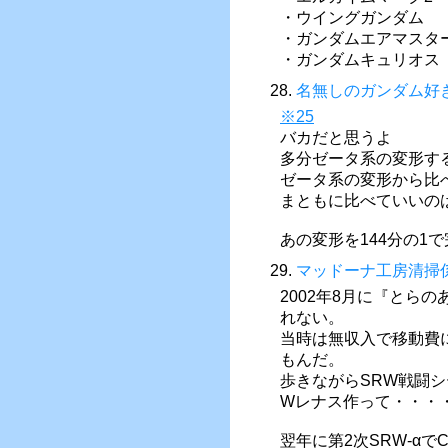
・ウイングガンダム
・ガンダムエアマスタ
・ガンダムキュリオス
28.
名無しのガンダム好
※25
バカだと思うよ
多分ゼータ系の変形す
ゼータ系の変形から比
まともに比べていいの
あの変形を144分の1
29.
マッドーナ工房清掃
2002年8月に『とら
れない。
当時は無収入で移動費
もんだ。
歩きながらSRW戦闘
Wレナス作って・・・
翌年に第2次SRW-α