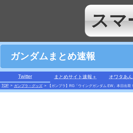
スマ
ガンダムまとめ速報
Twitter
まとめサイト速報＋
オワタあん
TOP
>
ガンプラ・グッズ
>
【ガンプラ】RG「ウイングガンダム EW」本日出荷