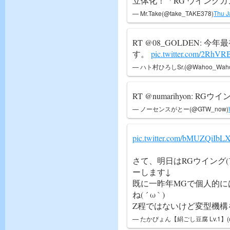
立体化！「RG ウイングガ
— Mr.Take(@take_TAKE378)
Thu J
RT @08_GOLDEN:
す。
pic.twitter.com/2RhV
— ハト村ひろしSr.(@Wahoo_Waho
RT @numarihyon: R
— ノーセンスがとー(@GTW_now)
pic.twitter.com/bMUZQiIbL
さて、明日はRGウイング
ーします↓
既に一昨年MGで個人的に
ね( ´ ω ` )
Z程ではないけど変型機構
— たかぴょん【絹ごし豆腐 Lv.1】(@Kir