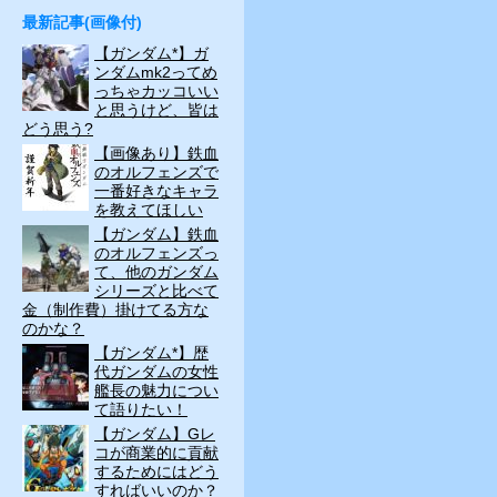
最新記事(画像付)
【ガンダム*】ガ
ンダムmk2ってめ
っちゃカッコいい
と思うけど、皆は
どう思う?
【画像あり】鉄血
のオルフェンズで
一番好きなキャラ
を教えてほしい
【ガンダム】鉄血
のオルフェンズっ
て、他のガンダム
シリーズと比べて
金（制作費）掛けてる方な
のかな？
【ガンダム*】歴
代ガンダムの女性
艦長の魅力につい
て語りたい！
【ガンダム】Gレ
コが商業的に貢献
するためにはどう
すればいいのか？