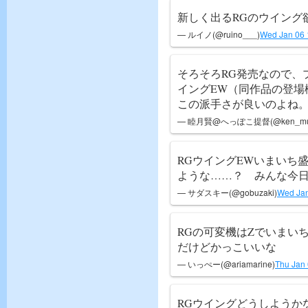
新しく出るRGのウイング
— ルイノ(@ruino___)
Wed Jan 06 
そろそろRG発売なので、
イングEW（同作品の登場
この派手さが良いのよね
— 睦月賢@へっぽこ提督(@ken_muts
RGウイングEWいまいち
ような……？ みんな今日
— サダスキー(@gobuzaki)
Wed Jan
RGの可変機はZでいまい
だけどかっこいいな
— いっぺー(@ariamarine)
Thu Jan
RGウイングどうしようか