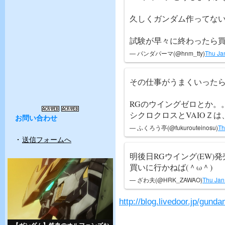
久しくガンダム作ってな
試験が早々に終わったら
— パンダパーマ(@hnm_tty)
Thu Ja
その仕事がうまくいった
RGのウイングゼロとか。
シクロクロスとVAIOＺは
お問い合わせ
— ふくろう亭(@fukurouteinosu)
Th
送信フォームへ
明後日RGウイング(EW)
買いに行かねば(＾ω＾)
— ざわ夫(@HRK_ZAWAO)
Thu Jan
http://blog.livedoor.jp/gu