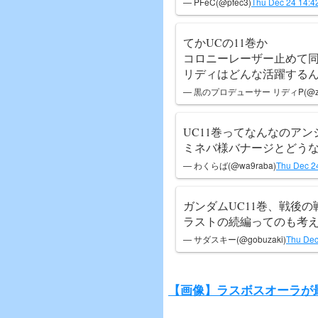
— PFeC(@pfec3)
Thu Dec 24 14:4
てかUCの11巻か
コロニーレーザー止めて
リディはどんな活躍する
— 黒のプロデューサー リディP(@zer
UC11巻ってなんなのア
ミネバ様バナージとどうな
— わくらば(@wa9raba)
Thu Dec 2
ガンダムUC11巻、戦後
ラストの続編ってのも考
— サダスキー(@gobuzaki)
Thu Dec
【画像】ラスボスオーラが