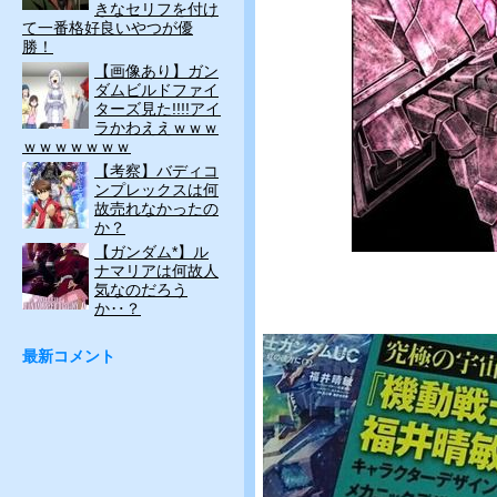
きなセリフを付け
て一番格好良いやつが優
勝！
【画像あり】ガン
ダムビルドファイ
ターズ見た!!!!アイ
ラかわええｗｗｗ
ｗｗｗｗｗｗｗ
【考察】バディコ
ンプレックスは何
故売れなかったの
か？
【ガンダム*】ル
ナマリアは何故人
気なのだろう
か‥？
最新コメント