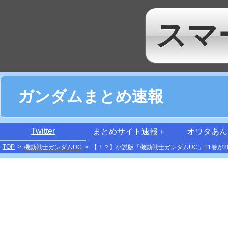
スマ
ガンダムまとめ速報
Twitter
まとめサイト速報＋
オワタあん
TOP
>
機動戦士ガンダムUC
>
【！？】小説版「機動戦士ガンダムUC」11巻が2