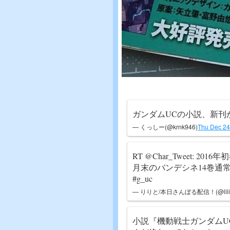
ガンダムUCの小説、新刊
— くっしー(@krnk946)
Thu Dec 24
RT @Char_Tweet: 
月末のバンデシネ14巻通
#g_uc
— りりと/本日さんぼる配信！(@lilit_
小説『機動戦士ガンダムUC