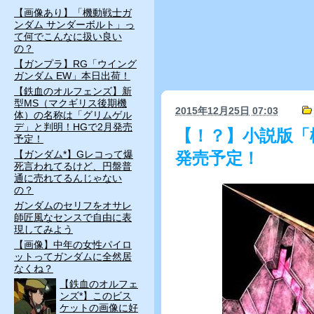
【画像あり】「機動戦士ガ
ンダム サンダーボルト」っ
て何でこんなに扱い良い
の？
【ガンプラ】RG「ウイング
ガンダム EW」本日出荷！
【鉄血のオルフェンズ】新
型MS（マクギリス後期機
2015年12月25日
07:03
体）の名称は「グリムゲル
デ」と判明！HGで2月発売
【！？】小説版「機
予定！
【ガンダム*】Gレコって爆
発売予定！
死言われてるけど、円盤普
通に売れてるんじゃない
の？
ガンダムのセリフをオサレ
師匠風なセンスで自由に表
現してみよう
【画像】中年の女性パイロ
ットってガンダムに全然居
なくね？
【鉄血のオルフェ
ンズ*】このビス
ケットの画像に好