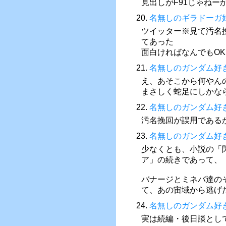
見出しがF91じゃねー
20.
名無しのギラドーガ
ツイッター※見て汚名
てあった
面白ければなんでもOK
21.
名無しのガンダム好
え、あそこから何やん
まさしく蛇足にしかな
22.
名無しのガンダム好
汚名挽回が誤用である
23.
名無しのガンダム好
少なくとも、小説の「
ア」の続きであって、
バナージとミネバ達の
て、あの宙域から逃げ
24.
名無しのガンダム好
実は続編・後日談とし