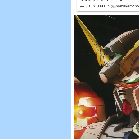
— ＳＵＳＵＭＵＮ(@namakemonok