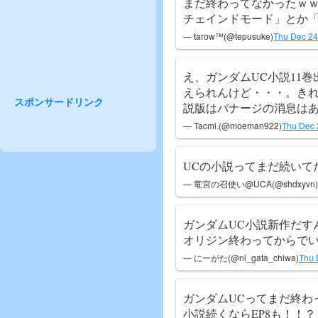
まだ終わってなかったｗ
チェインドモード」とか
— tarow™(@tepusuke)
Thu Dec 24
え、ガンダムUC小説11
えられんけど・・・。き
スポンサードリンク
説版はバナージの消息は
— Tacmi.(@moeman922)
Thu Dec 
UCの小説ってまだ続いて
— 竜宮の召使い@UCA(@shdxyvn)
ガンダムUC小説新作だす
オリジン終わってからで
— にーがた(@ni_gata_chiwa)
Thu 
ガンダムUCってまだ終わ
小説続くならEP8も！！？