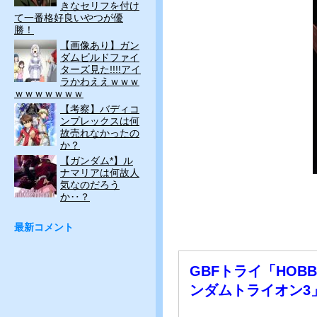
きなセリフを付け
て一番格好良いやつが優
勝！
【画像あり】ガン
ダムビルドファイ
ターズ見た!!!!アイ
ラかわええｗｗｗ
ｗｗｗｗｗｗｗ
【考察】バディコ
ンプレックスは何
故売れなかったの
か？
【ガンダム*】ル
ナマリアは何故人
気なのだろう
か‥？
最新コメント
GBFトライ「HOB
ンダムトライオン3