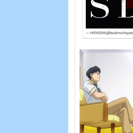
— HAYASHI(@tsutomuhayash