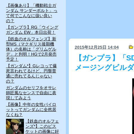
【画像あり】「機動戦士ガ
ンダム サンダーボルト」っ
て何でこんなに扱い良い
の？
【ガンプラ】RG「ウイング
ガンダム EW」本日出荷！
【鉄血のオルフェンズ】新
型MS（マクギリス後期機
2015年12月25日
14:04
体）の名称は「グリムゲル
デ」と判明！HGで2月発売
【ガンプラ】「S
予定！
【ガンダム*】Gレコって爆
メージングビルダーズ
死言われてるけど、円盤普
通に売れてるんじゃない
の？
ガンダムのセリフをオサレ
師匠風なセンスで自由に表
現してみよう
【画像】中年の女性パイロ
ットってガンダムに全然居
なくね？
【鉄血のオルフェ
ンズ*】このビス
ケットの画像に好