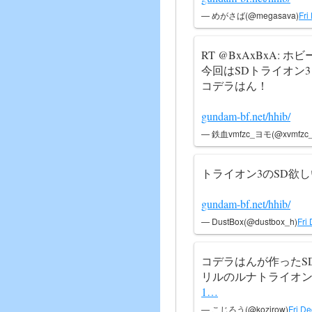
— めがさば(@megasava)
Fri
RT @BxAxBxA:
今回はSDトライオン
コデラはん！
gundam-bf.net/hhib/
— 鉄血vmfzc_ヨモ(@xvmfzc_
トライオン3のSD欲
gundam-bf.net/hhib/
— DustBox(@dustbox_h)
Fri
コデラはんが作ったS
リルのルナトライオ
1…
— こじろう(@kozirow)
Fri D