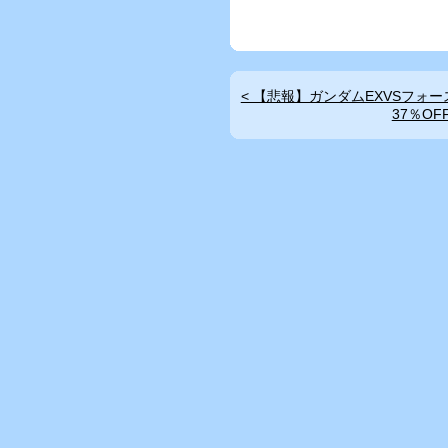
< 【悲報】ガンダムEXVSフォ
37％O