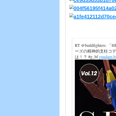
RT @buildfight
ーズの精神的支柱コデ
は！？ #g_bf
gundam-bf