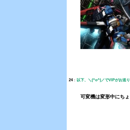
24
：
以下、＼(^o^)／でVIPがお送
可変機は変形中にちょ