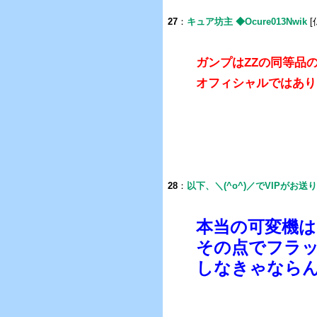
27
：
キュア坊主 ◆Ocure013Nwik
[
ガンプはZZの同等品
オフィシャルではあり
28
：
以下、＼(^o^)／でVIPがお送
本当の可変機
その点でフラ
しなきゃなら