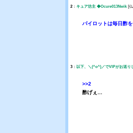
2
：
キュア坊主 ◆Ocure013Nwik
[仏
パイロットは毎日酢を
3
：
以下、＼(^o^)／でVIPがお送
>>2
酢げぇ…