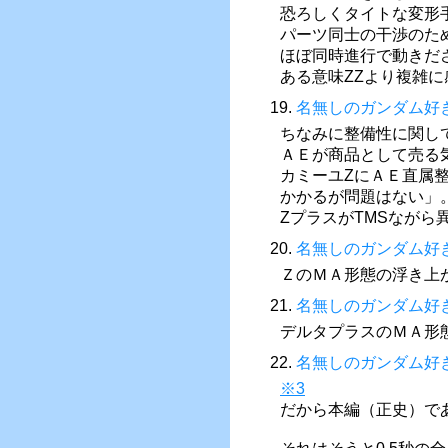
恐ろしくタイトな変形
パーツ同士の干渉のた
ほぼ同時進行で動きだ
ある意味ΖΖより複雑
19.
名無しのガンダム好
ちなみに整備性に関し
ＡＥが商品として売る
カミーユΖにＡＥ直属
かかるが問題はない」
ΖプラスがTMSなが
20.
名無しのガンダム好
ＺのＭＡ形態の浮き上
21.
名無しのガンダム好
デルタプラスのＭＡ形
22.
名無しのガンダム好
※3
だから本編（正史）で