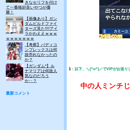
きなセリフを付け
て一番格好良いやつが優
勝！
【画像あり】ガン
ダムビルドファイ
ターズ見た!!!!アイ
ラかわええｗｗｗ
ｗｗｗｗｗｗｗ
【考察】バディコ
ンプレックスは何
故売れなかったの
か？
【ガンダム*】ル
1
：
以下、＼(^o^)／でVIPがお送
ナマリアは何故人
気なのだろう
か‥？
中の人ミンチ
最新コメント