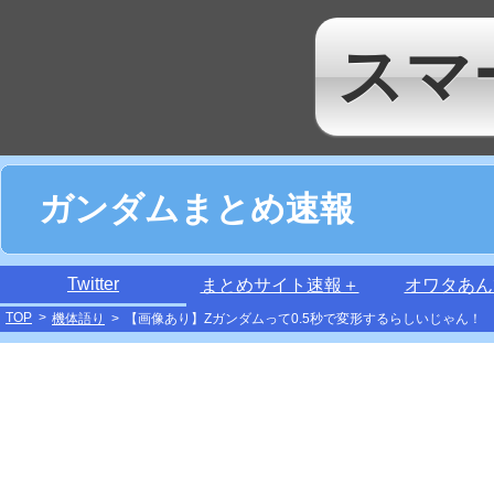
スマ
ガンダムまとめ速報
Twitter
まとめサイト速報＋
オワタあん
TOP
>
機体語り
>
【画像あり】Zガンダムって0.5秒で変形するらしいじゃん！