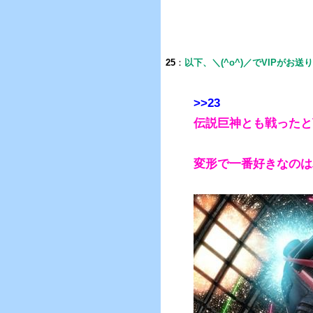
25
：
以下、＼(^o^)／でVIPがお送
>>23
伝説巨神とも戦ったと
変形で一番好きなのは