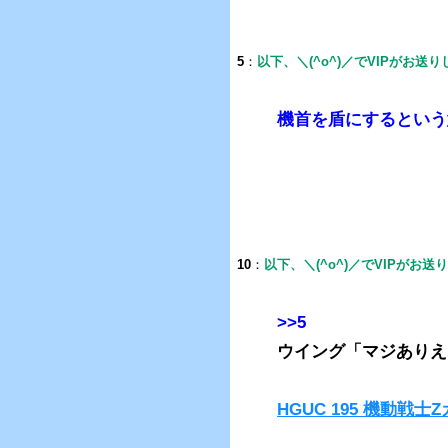
5
：
以下、＼(^o^)／でVIPがお送
機首を盾にするという
10
：
以下、＼(^o^)／でVIPがお送
>>5
ウイング「マジありえ
HGUC 195 機動戦