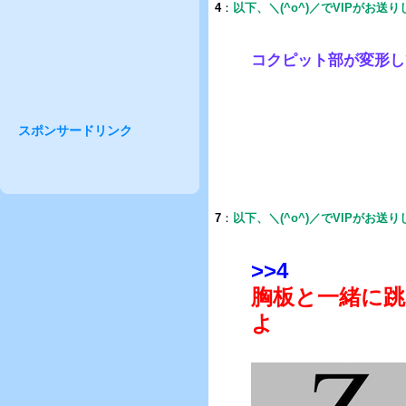
4
：
以下、＼(^o^)／でVIPがお送
コクピット部が変形し
スポンサードリンク
7
：
以下、＼(^o^)／でVIPがお送
>>4
胸板と一緒に
よ