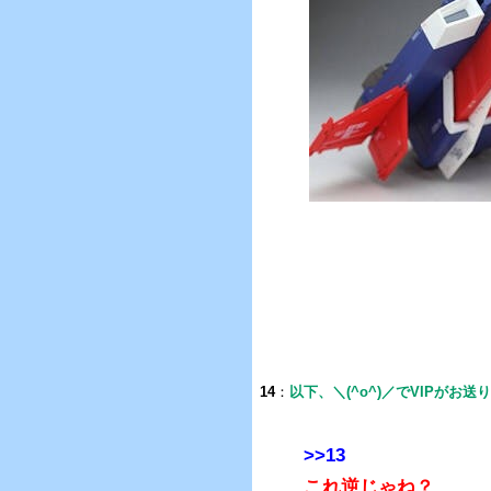
14
：
以下、＼(^o^)／でVIPがお送
>>13
これ逆じゃね？