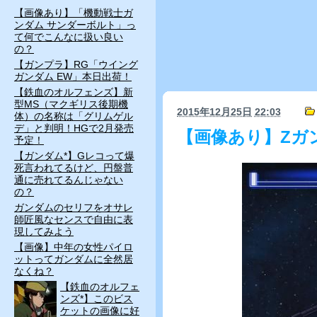
【画像あり】「機動戦士ガ
ンダム サンダーボルト」っ
て何でこんなに扱い良い
の？
【ガンプラ】RG「ウイング
ガンダム EW」本日出荷！
【鉄血のオルフェンズ】新
型MS（マクギリス後期機
2015年12月25日
22:03
体）の名称は「グリムゲル
デ」と判明！HGで2月発売
【画像あり】Zガ
予定！
【ガンダム*】Gレコって爆
死言われてるけど、円盤普
通に売れてるんじゃない
の？
ガンダムのセリフをオサレ
師匠風なセンスで自由に表
現してみよう
【画像】中年の女性パイロ
ットってガンダムに全然居
なくね？
【鉄血のオルフェ
ンズ*】このビス
ケットの画像に好