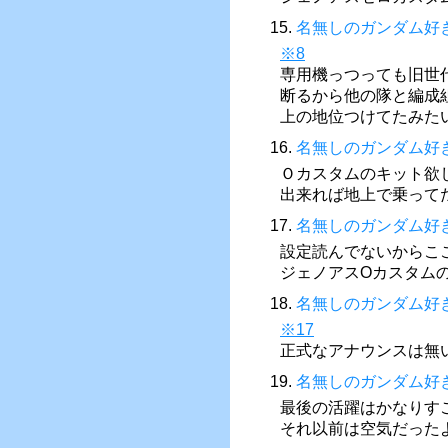
15.
名無しのガンダム好
※8
専用機っつっても旧世
断るから他の隊と編成
上の地位つけてたみた
16.
名無しのガンダム好
Ｏカスタムのキット欲
出来れば地上で乗って
17.
名無しのガンダム好
設定読んでないからこ
ジェノアスOカスタム
18.
名無しのガンダム好
※17
正式なアナウンスは無
19.
名無しのガンダム好
最後の活躍はかなりす
それ以前は空気だった