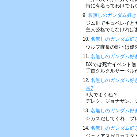
特に有名ってわけでも
9.
名無しのガンダム好き
ジムⅢでキュベレイと
主人公格でもなければ
10.
名無しのガンダム好
ウルフ隊長の部下は優
11.
名無しのガンダム好
BXでは死亡イベント
手首クルクルサーベル
12.
名無しのガンダム好
※7
3人でよくね？
デレク、ジョナサン、
13.
名無しのガンダム好
Ｏカスだしてくれ、プ
14.
名無しのガンダム好
ジェノアスゼロカスタム