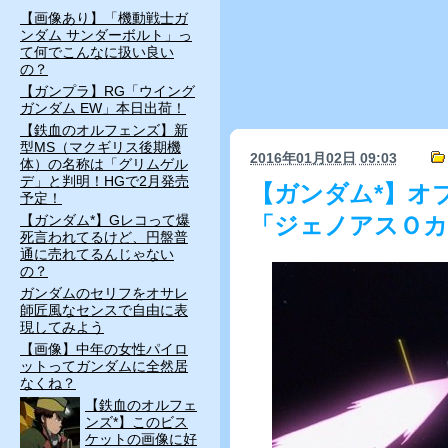
【画像あり】「機動戦士ガ
ンダム サンダーボルト」っ
て何でこんなに扱い良い
の？
【ガンプラ】RG「ウイング
ガンダム EW」本日出荷！
【鉄血のオルフェンズ】新
型MS（マクギリス後期機
2016年01月02日
09:03
体）の名称は「グリムゲル
デ」と判明！HGで2月発売
【ガンダム*】オ
予定！
【ガンダム*】Gレコって爆
「ジェノアスＯカ
死言われてるけど、円盤普
通に売れてるんじゃない
の？
ガンダムのセリフをオサレ
師匠風なセンスで自由に表
現してみよう
【画像】中年の女性パイロ
ットってガンダムに全然居
なくね？
【鉄血のオルフェ
ンズ*】このビス
ケットの画像に好