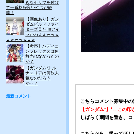
きなセリフを付け
て一番格好良いやつが優
勝！
【画像あり】ガン
ダムビルドファイ
ターズ見た!!!!アイ
ラかわええｗｗｗ
ｗｗｗｗｗｗｗ
【考察】バディコ
ンプレックスは何
故売れなかったの
か？
【ガンダム*】ル
ナマリアは何故人
気なのだろう
か‥？
最新コメント
こちらコメント募集中の
【ガンダム*】*←この
しばらく期間を置き、コ
こちらから、扱ってほし