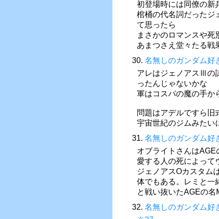
初登場時には同僚の新
棺桶の代名詞だったジ
て思ったら
まさかのロマンスや死
あまつさえ堂々たる戦
30.
名無しのガンダム好
アレはジェノアスⅢの
ったんじゃないかな
軍はコスパの魔の手か
問題はアデルですら旧
宇宙世紀のジムみたい
31.
名無しのガンダム好
オブライトさんはAG
愛する人の死によって
ジェノアスOカスタム
体でもある。レミと一
と戦い抜いたAGEの名
32.
名無しのガンダム好