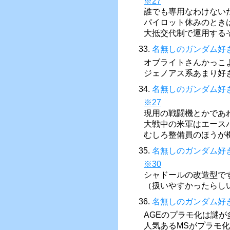
※27
誰でも専用なわけない
パイロット休みのとき
大抵交代制で運用する
33.
名無しのガンダム好
オブライトさんかっこ
ジェノアス系あまり好
34.
名無しのガンダム好
※27
現用の戦闘機とかであ
大戦中の米軍はエース
むしろ整備員のほうが
35.
名無しのガンダム好
※30
シャドールの改造型で
（扱いやすかったらし
36.
名無しのガンダム好
AGEのプラモ化は謎が
人気あるMSがプラモ