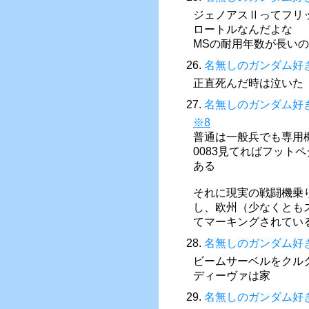
ジェノアスⅡってフリ
ロートルなんだよな
MSの耐用年数が長いの
26.
名無しのガンダム好
正直死んだ時は泣いた
27.
名無しのガンダム好
※8
普通は一般兵でも専用
0083見てればフッ
ある
それに現実の戦闘機乗
し、欧州（少なくとも
てマーキングされてい
28.
名無しのガンダム好
ビームサーベルをクル
ディーヴァは家
29.
名無しのガンダム好