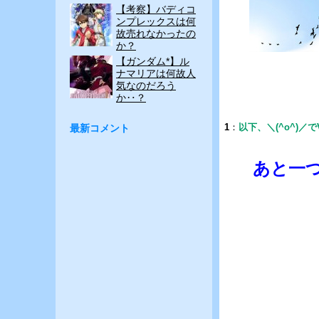
【考察】バディコ
ンプレックスは何
故売れなかったの
か？
【ガンダム*】ル
ナマリアは何故人
気なのだろう
か‥？
1
：
以下、＼(^o^)／
最新コメント
あと一