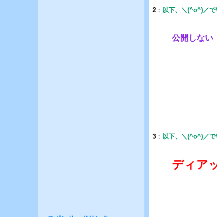
2
：
以下、＼(^o^)／
公開しない
3
：
以下、＼(^o^)／
ディア