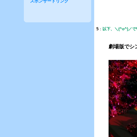
スポンサードリンク
5
：
以下、＼(^o^)／
劇場版でシ