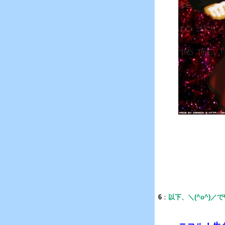
6
：
以下、＼(^o^)／