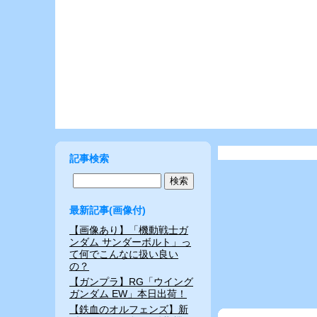
記事検索
最新記事(画像付)
【画像あり】「機動戦士ガ
ンダム サンダーボルト」っ
て何でこんなに扱い良い
の？
【ガンプラ】RG「ウイング
ガンダム EW」本日出荷！
【鉄血のオルフェンズ】新