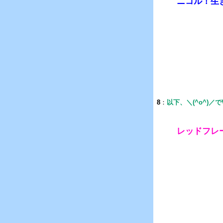
ニコル！生
8
：
以下、＼(^o^)／
レッドフレ