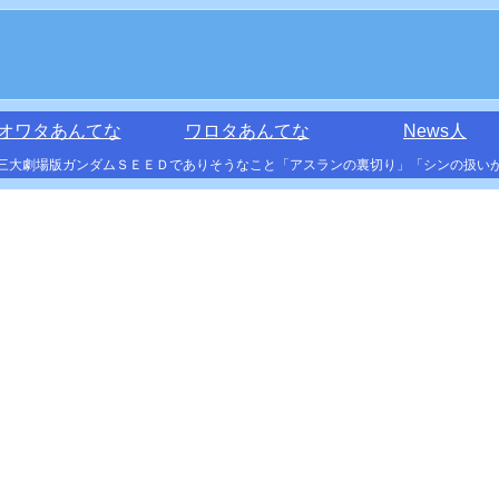
オワタあんてな
ワロタあんてな
News人
三大劇場版ガンダムＳＥＥＤでありそうなこと「アスランの裏切り」「シンの扱い