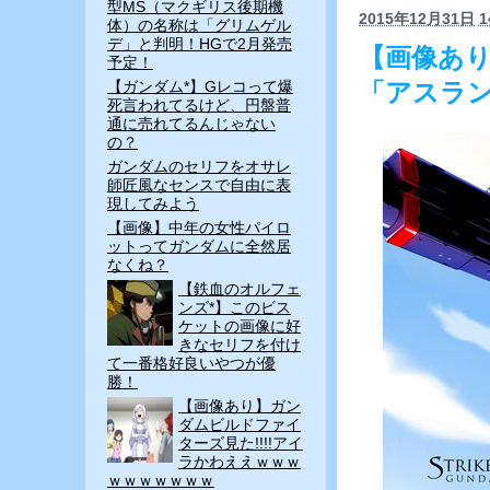
型MS（マクギリス後期機
2015年12月31日
1
体）の名称は「グリムゲル
デ」と判明！HGで2月発売
【画像あ
予定！
【ガンダム*】Gレコって爆
「アスラ
死言われてるけど、円盤普
通に売れてるんじゃない
の？
ガンダムのセリフをオサレ
師匠風なセンスで自由に表
現してみよう
【画像】中年の女性パイロ
ットってガンダムに全然居
なくね？
【鉄血のオルフェ
ンズ*】このビス
ケットの画像に好
きなセリフを付け
て一番格好良いやつが優
勝！
【画像あり】ガン
ダムビルドファイ
ターズ見た!!!!アイ
ラかわええｗｗｗ
ｗｗｗｗｗｗｗ