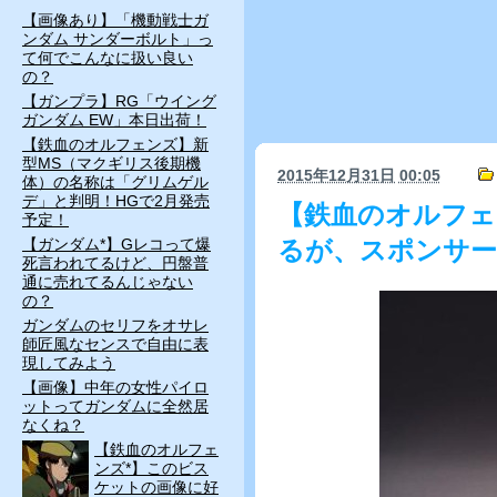
【画像あり】「機動戦士ガ
ンダム サンダーボルト」っ
て何でこんなに扱い良い
の？
【ガンプラ】RG「ウイング
ガンダム EW」本日出荷！
【鉄血のオルフェンズ】新
型MS（マクギリス後期機
2015年12月31日
00:05
体）の名称は「グリムゲル
デ」と判明！HGで2月発売
【鉄血のオルフェ
予定！
【ガンダム*】Gレコって爆
るが、スポンサ
死言われてるけど、円盤普
通に売れてるんじゃない
の？
ガンダムのセリフをオサレ
師匠風なセンスで自由に表
現してみよう
【画像】中年の女性パイロ
ットってガンダムに全然居
なくね？
【鉄血のオルフェ
ンズ*】このビス
ケットの画像に好