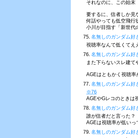
それなのに、この始末
要するに、信者しか見
何話やっても低空飛行
小川が目指す「新世代
75.
名無しのガンダム好
視聴率なんて低くてええ
76.
名無しのガンダム好
また下らないスレ建て
AGEはともかく視聴
77.
名無しのガンダム好
※76
AGEやGレコのときは
78.
名無しのガンダム好
誰が信者だと言った？
AGEは視聴率が低い
79.
名無しのガンダム好