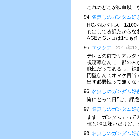
これのどこが鉄血以上
94.
名無しのガンダム好
HGバルバトス、1/1
も出してる訳だからな
AGEとGレコは1つも
95.
エクシア
2015年12
テレビの前でリアルタ
視聴率なんて一部の人
能性だってあるし、鉄
円盤なんてオマケ目当
出す必要性って無くな
96.
名無しのガンダム好
俺にとって日5は、課
97.
名無しのガンダム好
まず「ガンダム」って
種と00は嫌いだけど
98.
名無しのガンダム好