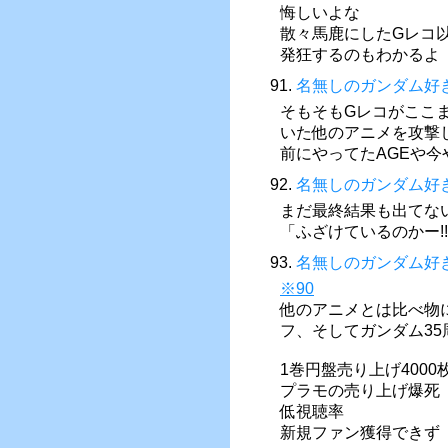
悔しいよな
散々馬鹿にしたGレコ
発狂するのもわかるよ
91.
名無しのガンダム好
そもそもGレコがここ
いた他のアニメを攻撃
前にやってたAGEや
92.
名無しのガンダム好
まだ最終結果も出てな
「ふざけているのかー!
93.
名無しのガンダム好
※90
他のアニメとは比べ物
フ、そしてガンダム3
1巻円盤売り上げ4000
プラモの売り上げ爆死
低視聴率
新規ファン獲得できず