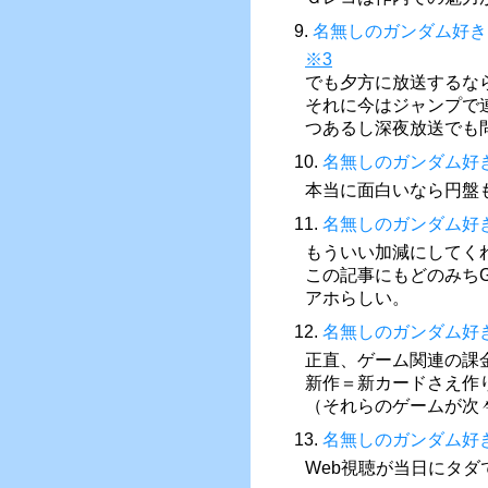
9.
名無しのガンダム好き
※3
でも夕方に放送するな
それに今はジャンプで
つあるし深夜放送でも
10.
名無しのガンダム好
本当に面白いなら円盤
11.
名無しのガンダム好
もういい加減にしてく
この記事にもどのみち
アホらしい。
12.
名無しのガンダム好
正直、ゲーム関連の課
新作＝新カードさえ作
（それらのゲームが次
13.
名無しのガンダム好
Web視聴が当日にタダ