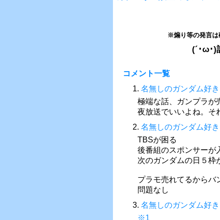
※煽り等の発言は
(´･
コメント一覧
1.
名無しのガンダム好き
極端な話、ガンプラが
夜放送でいいよね。そ
2.
名無しのガンダム好き
TBSが困る
後番組のスポンサーが
次のガンダムの日５枠
プラモ売れてるからバ
問題なし
3.
名無しのガンダム好き
※1