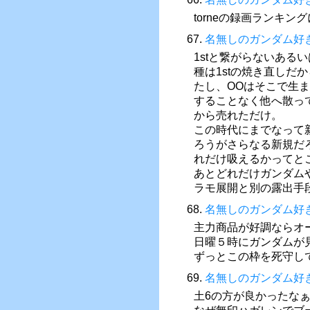
torneの録画ランキ
67.
名無しのガンダム好
1stと繋がらないある
種は1stの焼き直し
たし、OOはそこで生
することなく他へ散って
から売れただけ。
この時代にまでなって
ろうがさらなる新規だ
れだけ吸えるかってと
あとどれだけガンダム
ラモ展開と別の露出手
68.
名無しのガンダム好
主力商品が好調ならオ
日曜５時にガンダムが
ずっとこの枠を死守し
69.
名無しのガンダム好
土6の方が良かったな