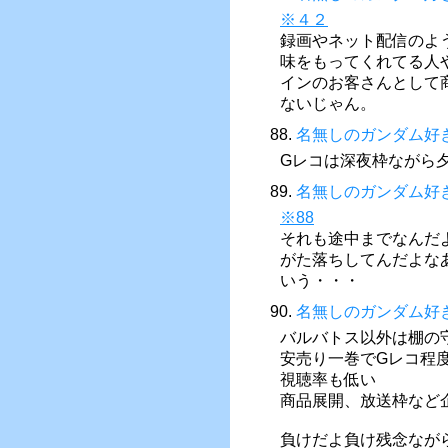
※４２
録画やネット配信のよ
味をもってくれてる人
インのお客さんとして
ないじゃん。
88.
名無しのガンダム好
Gレコは深夜枠ながら
89.
名無しのガンダム好
※88
それも途中までなんだよ
がた落ちしてんだよな
いう・・・
90.
名無しのガンダム好
バルバトス以外は棚の
安売り一巻でGレコ程
視聴率も低い
商品展開、放送枠など
負けだよ負け残念なが