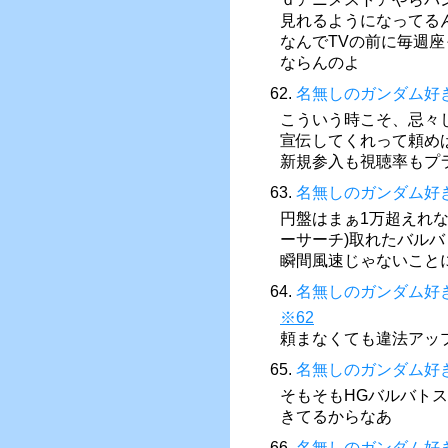
見れるようになってる
なんでTVの前に毎週
ならんのよ
62.
名無しのガンダム好
こういう時こそ、忌々
宣伝してくれって頼め
新規参入も視聴率もプ
63.
名無しのガンダム好
円盤はまぁ1万超えれな
ーサーチ)取れたバル
瞬間風速じゃないこと
64.
名無しのガンダム好
※62
頼まなくても違法アッ
65.
名無しのガンダム好
そもそもHGバルバトス
きてるからなあ
66.
名無しのガンダム好