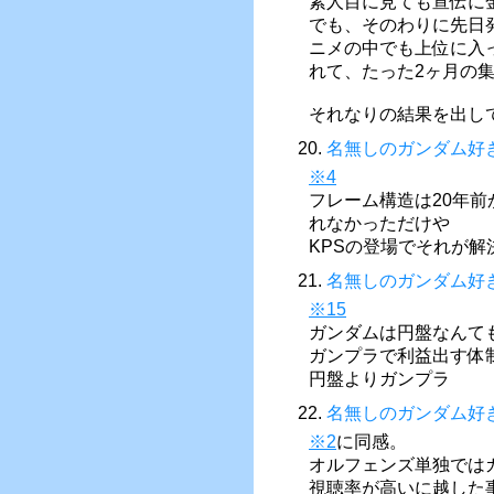
素人目に見ても宣伝に
でも、そのわりに先日
ニメの中でも上位に入
れて、たった2ヶ月の
それなりの結果を出し
20.
名無しのガンダム好
※4
フレーム構造は20年
れなかっただけや
KPSの登場でそれが
21.
名無しのガンダム好
※15
ガンダムは円盤なんて
ガンプラで利益出す体
円盤よりガンプラ
22.
名無しのガンダム好
※2
に同感。
オルフェンズ単独では
視聴率が高いに越した