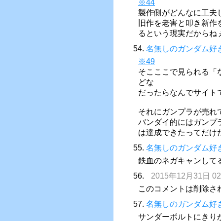
※44
製作側がどんなに工夫
旧作を老害と叩き新作
るという現実だからね
54.
名無しのガンダム好
※49
そこここで見られる「
どな
だったらなんでサイト
それにガンプラが売れ
バンダイ的にはガンプ
は達成できたってだけ
55.
名無しのガンダム好
鉄血のネガキャンして
56.
2015年12月31日 02
このコメントは削除さ
57.
名無しのガンダム好
サンダーボルトにきり