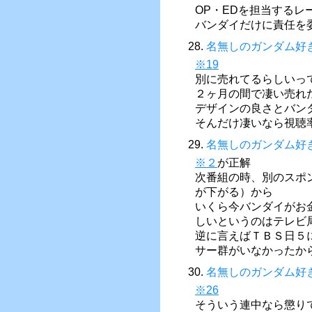
OP・EDを担当する
バンダイだけに責任を
28.
名無しのガンダム好
※19
別に売れてるらしいっ
２ヶ月の間で凄い売れ
デザインの良さとバン
そんだけ凄いなら視聴
29.
名無しのガンダム好
※２
が正解
次番組の時、別のスポ
が下がる）から
いくら今バンダイがお
しいというのはテレビ
逆に言えばＴＢＳ日５
サー群がいなかったか
30.
名無しのガンダム好
※26
そういう連中なら懲り