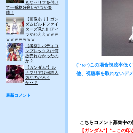
きなセリフを付け
て一番格好良いやつが優
勝！
【画像あり】ガン
ダムビルドファイ
ターズ見た!!!!アイ
ラかわええｗｗｗ
ｗｗｗｗｗｗｗ
【考察】バディコ
ンプレックスは何
故売れなかったの
か？
(´･ω･)この場合視聴率
【ガンダム*】ル
ナマリアは何故人
他、
視聴率を取れないデ
気なのだろう
か‥？
最新コメント
こちらコメント募集中の
【ガンダム*】*←この