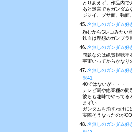
とりあえず、作品内でガ
あと迷言でもガンダム
ジジイ、ブサ面、強面
45.
名無しのガンダム好
頼むからGレコみたい
鉄血は理想のガンプラ
46.
名無しのガンダム好
問題なのは絶賛視聴率
宇宙いってからかなり
47.
名無しのガンダム好
※41
40ではないが・・・
テレビ局や他業種の問
彼らも趣味でやってる
まずい
ガンダムを消すわけに
実際そうなったのがO
48.
名無しのガンダム好
※43