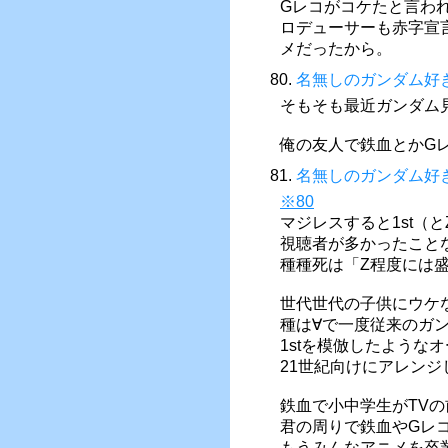
Gレコがコケたと言わ
ロデューサーも赤字宣
メだったから。
80.
名無しのガンダム好
そもそも最近ガンダム
俺の友人で鉄血とかGレ
81.
名無しのガンダム好
※80
マジレスすると1st（
視聴者が多かったこと
種種死は「Z程度には
世代世代の子供にウケ
種は∀で一度従来のガ
1stを模倣したような
21世紀向けにアレン
鉄血で小中学生がTV
君の周りで鉄血やGレ
もうみんなアニメを卒