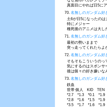
なぜ無印ハガレンでブ
真面目にやれば日5に
70.
名無しのガンダム好
土6が日5になったのは
特にメジャー
種死後のアニメは大し
71.
名無しのガンダム好
最初の勢いままで
突っ走ってくれたらよ
72.
名無しのガンダム好
そもそもこういうのっ
気にするのはスポンサ
後は個々の好き嫌いな
73.
名無しのガンダム好
鉄血
世帯 個人 KID T
*2.7 *1.3 *0.1 *
*2.8 *1.6 *1.5 *
*3.5 *1.7 *1.6 *