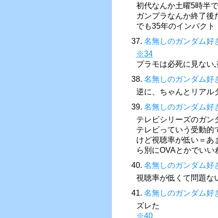
初代なんか土曜5時半
ガンプラなんか終了後
でも35年のインパクト
37.
名無しのガンダム好
※34
プラモは必死に見ない
38.
名無しのガンダム好
逆に、ちゃんとリアル
39.
名無しのガンダム好
テレビシリーズのガン
テレビっていう受動的
けど視聴率が低い＝あ
ら別にOVAとかでいい
40.
名無しのガンダム好
視聴率が低くて問題な
41.
名無しのガンダム好
ズレた
※40