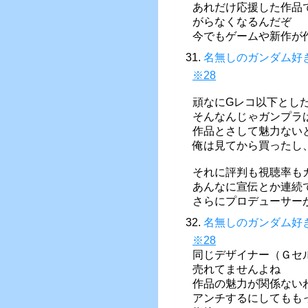
あれだけ応援した作品
がらなくなるんだぞ
今でもゲームや新作が
31.
名無しのガンダム好
※28
頑なにGレコ以下とし
そんなんじゃガンプラ
作品とさして魅力ない
俺は見てから買ったし
それに評判も視聴率も
あんなに宣伝とか連続
さらにプロデューサー
32.
名無しのガンダム好
※28
同じデザイナー（Ｇセ
売れてませんよね
作品の魅力が関係ない
アンチするにしてもも